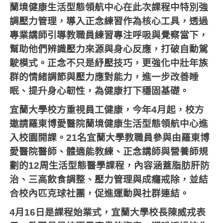
蘭境健康生活型態領航中心在此次課程中特別強
調壓力管理，導入正念練習作為核心工具，透過
專業講師引導教職員練習專注呼吸與覺察當下，
幫助他們辨識壓力來源與身心反應，打破自動駕
駛模式。正念不只是紓壓技巧，更強化中壯年族
群的情緒調節與壓力應對能力，進一步改善睡
眠、提升身心韌性，為健康打下穩固基礎。
宜蘭大學校方重視員工健康，今年
4
月起，校方
邀請羅東博愛醫院蘭境健康生活型態領航中心進
入校園開課。
21
名宜蘭大學教職員參與由羅東博
愛醫院醫師、體適能教練、正念講師與營養師規
劃的
12
周生活型態醫學課程，內容涵蓋脂肪肝防
治、三高飲食調整、壓力管理與成癮戒除，並結
合校內匹克球社團，促進運動與社群連結。
4
月
16
日是課程始業式，宜蘭大學校長陳威戎表