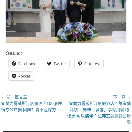
分享此文：
Facebook
Twitter
Pinterest
Pocket
文
← 前一篇文章
下一頁 →
上
下
宜蘭力麗威斯汀度假酒店100張住
宜蘭力麗威斯汀度假酒店回饋宜蘭
章
一
一
宿券公益捐 回饋社會不遺餘力
鄉親 「知味西餐廳」享有用餐7折
導
篇
篇
優惠 可以攜伴 9 位非宜蘭縣縣民用
覽
文
文
餐
章：
章：