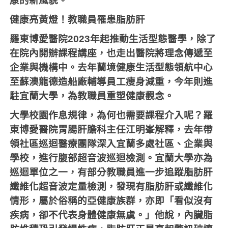
康的新風貌。
健康亮黃燈！教職員罹患脂肪肝
羅東博愛醫院
2023
年起推動生活型態醫學，除了
在院內開辦課程講座，也走出醫院將理念傳遞至
企業與機構中。去年蘭境健康生活型態領航中心
至蘇澳龍德造船廠輔導員工瘦身減重，今年則進
駐宜蘭大學，為教職員重塑健康觀念。
大學校園作息規律，為何也需要課程介入呢？羅
東博愛醫院胃腸肝膽科主任江明峯解釋，去年帶
領社區巡迴醫療團隊深入宜蘭多處社區、企業與
學校，進行腹部超音波巡迴檢測。宜蘭大學亦為
巡迴單位之一，有部分教職員進一步追蹤脂肪肝
纖維化超音波定量檢測，發現有脂肪肝或纖維化
情形，屬於俗稱的亞健康族群，亦即「看似沒有
疾病，卻不代表身體健康無虞。」他說，內臟脂