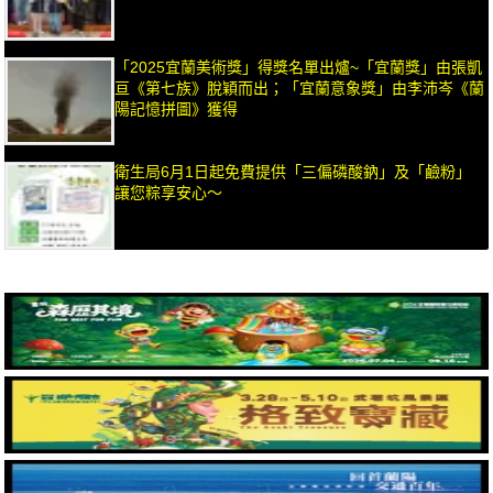
「2025宜蘭美術獎」得獎名單出爐~「宜蘭獎」由張凱
亘《第七族》脫穎而出；「宜蘭意象獎」由李沛岑《蘭
陽記憶拼圖》獲得
衛生局6月1日起免費提供「三偏磷酸鈉」及「鹼粉」
讓您粽享安心～