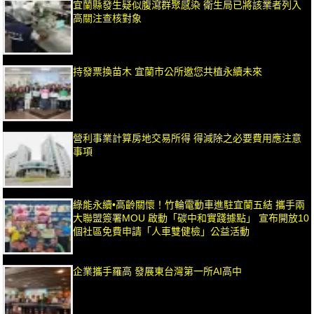
宜蘭縣發生疑似腹瀉群聚感染 衛生局已將該業者列入
高關注查核對象
持發票換苗木 宜蘭市公所邀您共植永續未來
營利事業計算房地交易所得 得減除之必要費用應注意
事項
綠能永續•高齡關懷！竹輪電動車進駐宜蘭五結 攜手兩
大聯盟簽署MOU 啟動「碳中和實踐據點」 宣布開放10
個社區免費申請「人車雙健檢」公益活動
企業攜手羅高 發展東台灣第一所AI高中