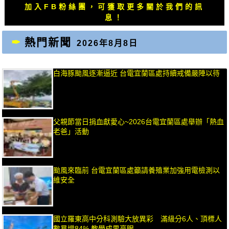
加入FB粉絲團，可獲取更多關於我們的訊
息！
熱門新聞
2026年8月8日
白海豚颱風逐漸逼近 台電宜蘭區處持續戒備嚴陣以待
父親節當日捐血獻愛心~2026台電宜蘭區處舉辦「熱血
老爸」活動
颱風來臨前 台電宜蘭區處籲請養殖業加強用電檢測以
維安全
國立羅東高中分科測驗大放異彩 滿級分6人、頂標人
數暴增84% 教學成果亮眼