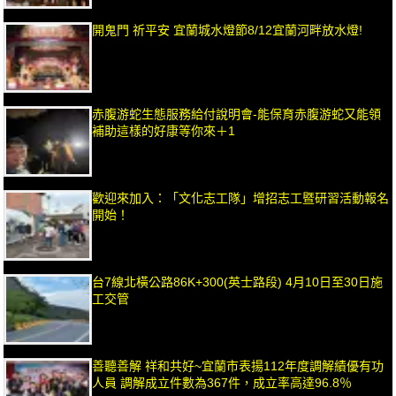
開鬼門 祈平安 宜蘭城水燈節8/12宜蘭河畔放水燈!
赤腹游蛇生態服務給付說明會-能保育赤腹游蛇又能領
補助這樣的好康等你來＋1
歡迎來加入：「文化志工隊」增招志工暨研習活動報名
開始！
台7線北橫公路86K+300(英士路段) 4月10日至30日施
工交管
善聽善解 祥和共好~宜蘭市表揚112年度調解績優有功
人員 調解成立件數為367件，成立率高達96.8％