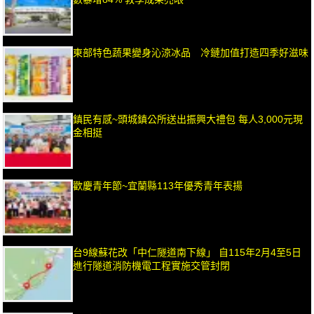
東部特色蔬果變身沁涼冰品 冷鏈加值打造四季好滋味
鎮民有感~頭城鎮公所送出振興大禮包 每人3,000元現
金相挺
歡慶青年節~宜蘭縣113年優秀青年表揚
台9線蘇花改「中仁隧道南下線」 自115年2月4至5日
進行隧道消防機電工程實施交管封閉