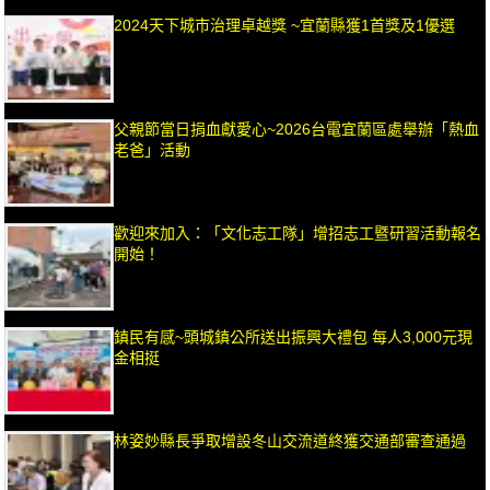
2024天下城市治理卓越獎 ~宜蘭縣獲1首獎及1優選
父親節當日捐血獻愛心~2026台電宜蘭區處舉辦「熱血
老爸」活動
歡迎來加入：「文化志工隊」增招志工暨研習活動報名
開始！
鎮民有感~頭城鎮公所送出振興大禮包 每人3,000元現
金相挺
林姿妙縣長爭取增設冬山交流道終獲交通部審查通過