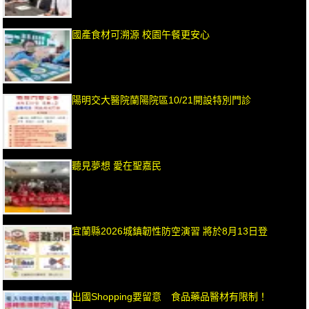
國產食材可溯源 校園午餐更安心
陽明交大醫院蘭陽院區10/21開設特別門診
聽見夢想 愛在聖嘉民
宜蘭縣2026城鎮韌性防空演習 將於8月13日登
出國Shopping要留意 食品藥品醫材有限制！