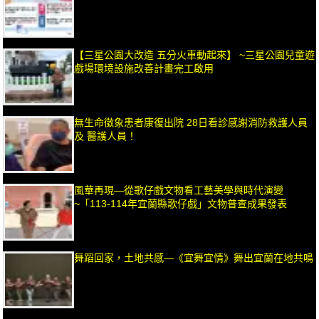
【三星公園大改造 五分火車動起來】 ~三星公園兒童遊
戲場環境設施改善計畫完工啟用
無生命徵象患者康復出院 28日看診感謝消防救護人員
及 醫護人員！
風華再現—從歌仔戲文物看工藝美學與時代演變
~「113-114年宜蘭縣歌仔戲」文物普查成果發表
舞蹈回家，土地共感—《宜舞宜情》舞出宜蘭在地共鳴