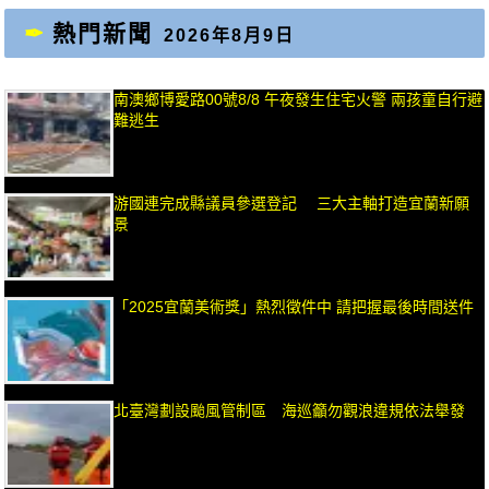
熱門新聞
2026年8月9日
南澳鄉博愛路00號8/8 午夜發生住宅火警 兩孩童自行避
難逃生
游國連完成縣議員參選登記 三大主軸打造宜蘭新願
景
「2025宜蘭美術獎」熱烈徵件中 請把握最後時間送件
北臺灣劃設颱風管制區 海巡籲勿觀浪違規依法舉發