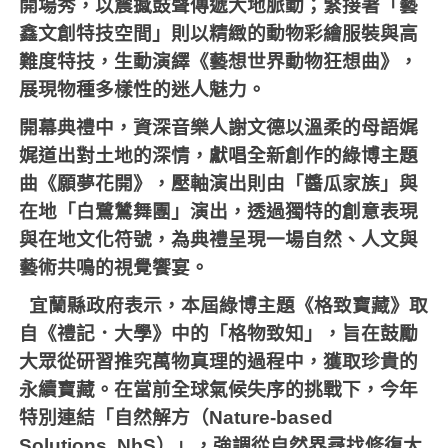
開場秀，以震撼鼓聲傳遞大地脈動；緊接著「藝
鑫文創特技空間」則以精緻的動物彩繪服裝與高
難度特技，生動演繹《藝想世界動物狂想曲》，
展現物種多樣性的迷人魅力。
開幕典禮中，資深音樂人謝文德以溫柔的母語娓
娓道出對土地的深情，獻唱全新創作的綠博主題
曲《願夢花開》，壓軸演出則由「醬瓜家族」與
在地「白鷺鷥舞團」演出，透過獨特的創意表現
與在地文化符號，為典禮呈現一場自然、人文與
藝術共鳴的視覺饗宴。
宜蘭縣政府表示，本屆綠博主題《格致寶藏》取
自《禮記．大學》中的「格物致知」，旨在鼓勵
大眾從研習推究萬物真理的過程中，獲取珍貴的
永續寶藏。在當前全球氣候失序的挑戰下，今年
特別連結「自然解方（
Nature-based
Solutions, NbS
）」，強調從自然界尋找修復大