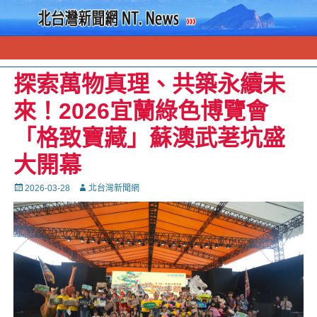
探索萬物真理、共築永續未
來！2026宜蘭綠色博覽會
「格致寶藏」蘇澳武荖坑盛
大開幕
Posted
Autor
2026-03-28
北台灣新聞網
on