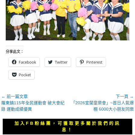
分享此文：
Facebook
Twitter
Pinterest
Pocket
文
← 前一篇文章
下一頁 →
上
下
羅東鎮115年全民運動會 破大會紀
「2026宜蘭童樂會」~首日人氣爆
章
一
一
錄 運動成績優異
棚 6000大小朋友同樂
導
篇
篇
覽
文
文
加入FB粉絲團，可獲取更多關於我們的訊
章：
章：
息！