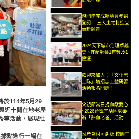
游國連完成縣議員參選
登記 三大主軸打造宜
蘭新願景
2024天下城市治理卓越
獎 ~宜蘭縣獲1首獎及1
優選
歡迎來加入：「文化志
工隊」增招志工暨研習
活動報名開始！
將於
114
年
5
月
29
父親節當日捐血獻愛心
與近十間在地老屋
~2026台電宜蘭區處舉
辦「熱血老爸」活動
秀等活動，展現壯
國產食材可溯源 校園午
與據點進行一場在