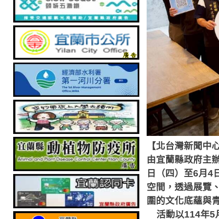
【北台灣新聞中
由宜蘭縣政府主
日（四）至
6
月
4
空間，透過展覽
圍的文化底蘊與
活動以
114
年
5