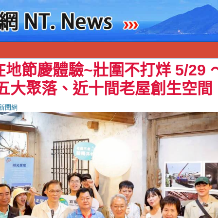
地節慶體驗~壯圍不打烊 5/29 ～
聯五大聚落、近十間老屋創生空間
新聞網