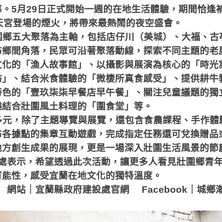
幕。
5
月
29
日正式開始一週的在地生活體驗，期間恰逢
天宮登場的煙火，將帶來最熱鬧的夜空盛會。
圍鄉五大聚落為主軸，包括店仔川（美城）、大福、古
布鄉間角落，民眾可沿著聚落動線，探索不同主題的老
文化的「漁人故事館」、以攝影與展演為核心的「時光
坊」、結合米食體驗的「微棲所真食感受」、提供耕牛
特色的「壹玖柒柒早餐店早午餐」、關注兒童議題的獨
燒結合壯圍風土料理的「圍食堂」等。
多元，除了主題導覽與展覽，還包含食農課程、手作體
布各據點的集章互動遊戲，完成指定任務還可兌換贈品
地方創生成果的展現，更是一場深入壯圍生活風景的節
處表示，希望透過此次活動，讓更多人看見壯圍鄉青
可能性，感受宜蘭在地文化的獨特溫度。
：
網站｜宜蘭縣政府建設處官網
Facebook
｜城鄉