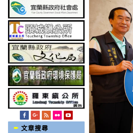
Facebook
Googleplus
Feed
Flickr
YouTube
文章搜尋