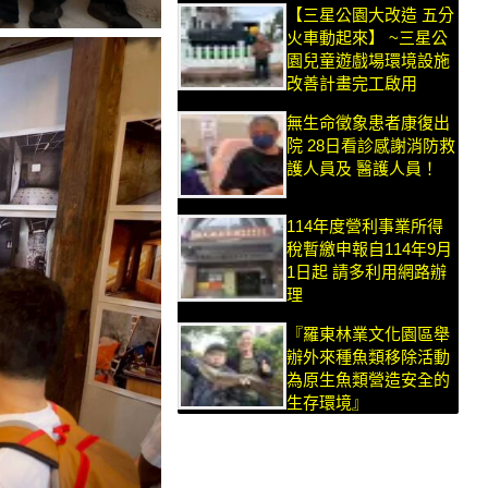
【三星公園大改造 五分
火車動起來】 ~三星公
園兒童遊戲場環境設施
改善計畫完工啟用
無生命徵象患者康復出
院 28日看診感謝消防救
護人員及 醫護人員！
114年度營利事業所得
稅暫繳申報自114年9月
1日起 請多利用網路辦
理
『羅東林業文化園區舉
辦外來種魚類移除活動
為原生魚類營造安全的
生存環境』