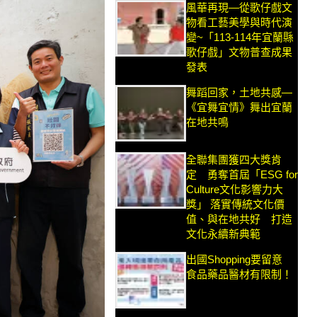
風華再現—從歌仔戲文
物看工藝美學與時代演
變~「113-114年宜蘭縣
歌仔戲」文物普查成果
發表
舞蹈回家，土地共感—
《宜舞宜情》舞出宜蘭
在地共鳴
全聯集團獲四大獎肯
定 勇奪首屆「ESG for
Culture文化影響力大
獎」 落實傳統文化價
值、與在地共好 打造
文化永續新典範
出國Shopping要留意
食品藥品醫材有限制！