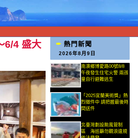
6/4 盛大
熱門新聞
2026年8月9日
南澳鄉博愛路00號8/8
午夜發生住宅火警 兩孩
童自行避難逃生
「2025宜蘭美術獎」熱
烈徵件中 請把握最後時
間送件
北臺灣劃設颱風管制
區 海巡籲勿觀浪違規
依法舉發