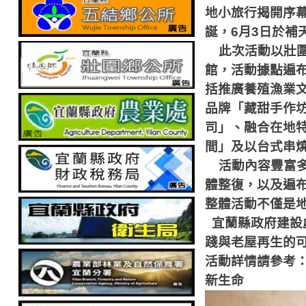
地小旅行揭開序
誕，
6
月
3
日於補
此次活動以壯
館，活動據點遍
括推廣養殖漁業
品牌「藏甜手作
司」、融合在地
間」及以台式串
活動內容豐富
體整復，以及遍
整體活動不僅是
宜蘭縣政府建設
踐與老屋再生的
活動詳情請參考
新生命