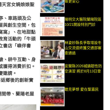
餐更安心
補天宮女媧娘娘聖
亭、車路頭及公
陽明交大醫院蘭陽院區
10/21開設特別門診
屋與創生空間，包
窩窩」、在地甜點
教育活動的「牛頭
林姿妙縣長爭取增設冬
立書店「嶼伴書
山交流道終獲交通部審
查通過
驗、耕牛互動、身
宜蘭縣2026城鎮韌性防
或獲得消費折扣。
空演習 將於8月13日登
慶邀請。
年返鄉後的創新實
聽見夢想 愛在聖嘉民
潮間帶、蘭陽老屋