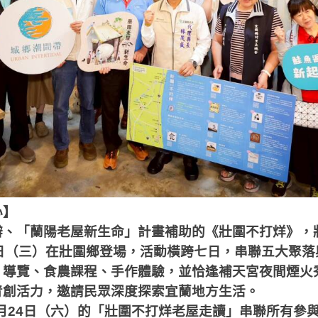
心】
辦、「蘭陽老屋新生命」計畫補助的《壯圍不打烊》，
日（三）在壯圍鄉登場，活動橫跨七日，串聯五大聚落
、導覽、食農課程、手作體驗，並恰逢補天宮夜間煙火
青創活力，邀請民眾深度探索宜蘭地方生活。
月
24
日（六）的「壯圍不打烊老屋走讀」串聯所有參