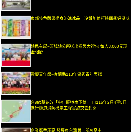
東部特色蔬果變身沁涼冰品 冷鏈加值打造四季好滋味
鎮民有感~頭城鎮公所送出振興大禮包 每人3,000元現
金相挺
歡慶青年節~宜蘭縣113年優秀青年表揚
台9線蘇花改「中仁隧道南下線」 自115年2月4至5日
進行隧道消防機電工程實施交管封閉
企業攜手羅高 發展東台灣第一所AI高中