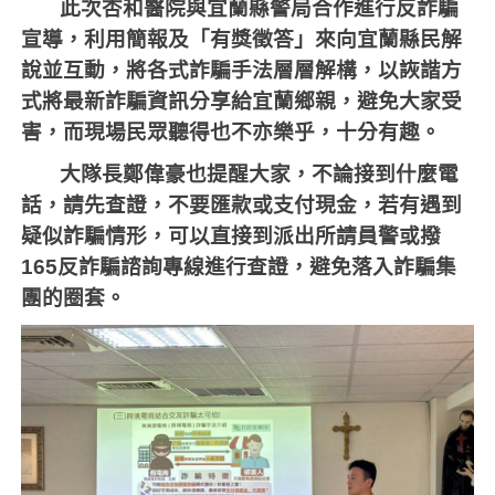
此次杏和醫院與宜蘭縣警局合作進行反詐騙
宣導，利用簡報及「有獎徵答」來向宜蘭縣民解
說並互動，將各式詐騙手法層層解構，以詼諧方
式將最新詐騙資訊分享給宜蘭鄉親，避免大家受
害，而現場民眾聽得也不亦樂乎，十分有趣。
大隊長鄭偉豪也提醒大家，不論接到什麼電
話，請先查證，不要匯款或支付現金，若有遇到
疑似詐騙情形，可以直接到派出所請員警或撥
165
反詐騙諮詢專線進行查證，避免落入詐騙集
團的圈套。