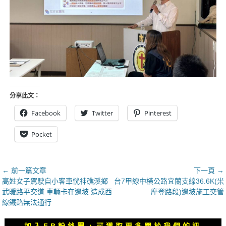
分享此文：
Facebook
Twitter
Pinterest
Pocket
文
← 前一篇文章
下一頁 →
上
下
高姓女子駕駛自小客車恍神礁溪鄉
台7甲線中橫公路宜蘭支線36.6K(米
章
一
一
武暖路平交道 車輛卡在邊坡 造成西
摩登路段)邊坡施工交管
導
篇
篇
線鐵路無法通行
覽
文
文
章：
章：
加入FB粉絲團，可獲取更多關於我們的訊