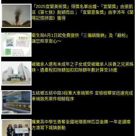
「2025宜蘭美術獎」得獎名單出爐~「宜蘭獎」由張凱
亘《第七族》脫穎而出；「宜蘭意象獎」由李沛岑《蘭
陽記憶拼圖》獲得
衛生局6月1日起免費提供「三偏磷酸鈉」及「鹼粉」
讓您粽享安心～
被繼承人遺有未成年之子女或受被繼承人扶養之兄弟姊
妹，遺產稅扣除額加扣扣除額年數計算至18歲
五結鄉五結中路3段重大車禍案件 宜檢檢察官迅速完成
車禍致死案件相驗程序
羅東高中學生勇奪全國地理奧林匹亞金牌 一年走讀南
方澳寫下城鎮脈動