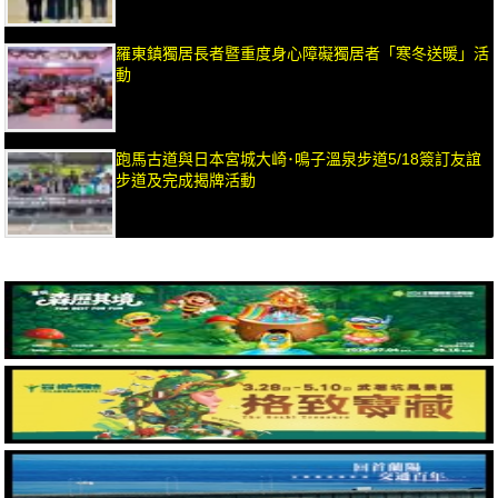
羅東鎮獨居長者暨重度身心障礙獨居者「寒冬送暖」活
動
跑馬古道與日本宮城大崎･鳴子溫泉步道5/18簽訂友誼
步道及完成揭牌活動