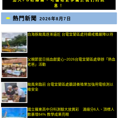
息！
熱門新聞
2026年8月7日
白海豚颱風逐漸逼近 台電宜蘭區處持續戒備嚴陣以待
父親節當日捐血獻愛心~2026台電宜蘭區處舉辦「熱血
老爸」活動
颱風來臨前 台電宜蘭區處籲請養殖業加強用電檢測以
維安全
國立羅東高中分科測驗大放異彩 滿級分6人、頂標人
數暴增84% 教學成果亮眼