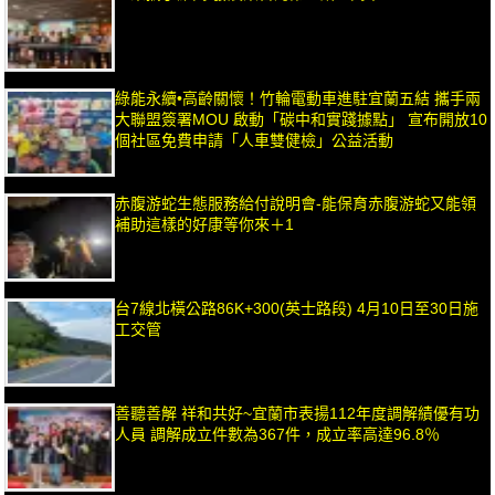
綠能永續•高齡關懷！竹輪電動車進駐宜蘭五結 攜手兩
大聯盟簽署MOU 啟動「碳中和實踐據點」 宣布開放10
個社區免費申請「人車雙健檢」公益活動
赤腹游蛇生態服務給付說明會-能保育赤腹游蛇又能領
補助這樣的好康等你來＋1
台7線北橫公路86K+300(英士路段) 4月10日至30日施
工交管
善聽善解 祥和共好~宜蘭市表揚112年度調解績優有功
人員 調解成立件數為367件，成立率高達96.8％