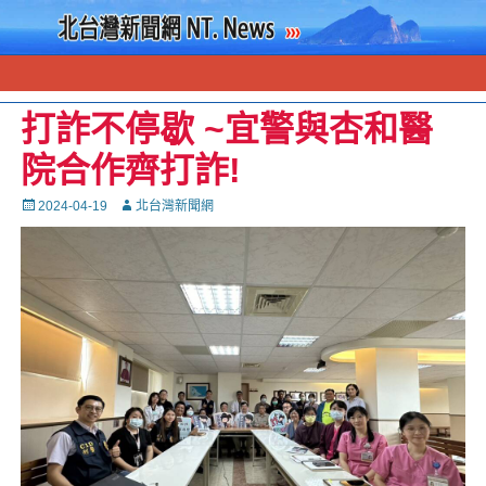
打詐不停歇 ~宜警與杏和醫
院合作齊打詐!
Posted
Autor
2024-04-19
北台灣新聞網
on