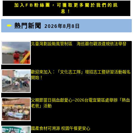
加入FB粉絲團，可獲取更多關於我們的訊
息！
熱門新聞
2026年8月8日
北臺灣劃設颱風管制區 海巡籲勿觀浪違規依法舉發
歡迎來加入：「文化志工隊」增招志工暨研習活動報名
開始！
父親節當日捐血獻愛心~2026台電宜蘭區處舉辦「熱血
老爸」活動
國產食材可溯源 校園午餐更安心