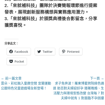
2.「來就補科技」團隊於決賽簡報環節進行提案
發表，展現創新服務構想與實務應用潛力。
3.「來就補科技」於頒獎典禮後合影留念，分享
獲獎喜悅。
分享此文：
Facebook
Twitter
Pinterest
Pocket
文
← 前一篇文章
下一頁 →
上
下
雲朵、彩虹融入童趣空間 宜蘭運動
求子免奔波！羅東博愛跨院綠色通
章
一
一
公園特色兒童遊戲場全新登場！
道 助百對夫婦迎好孕 隨著晚婚、生
導
篇
篇
活壓力與環境型態改變 台灣每 7 對
覽
文
文
夫婦中就有 1 對面臨不孕困擾
章：
章：