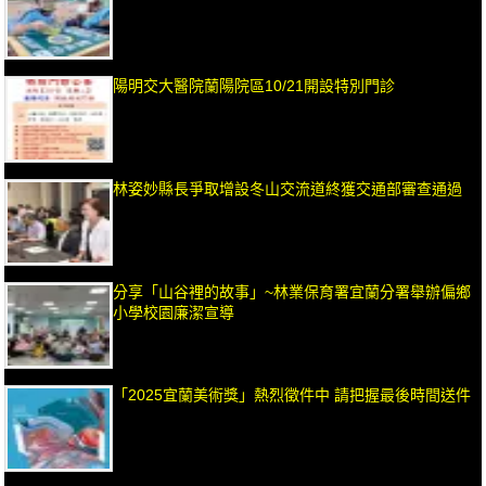
陽明交大醫院蘭陽院區10/21開設特別門診
林姿妙縣長爭取增設冬山交流道終獲交通部審查通過
分享「山谷裡的故事」~林業保育署宜蘭分署舉辦偏鄉
小學校園廉潔宣導
「2025宜蘭美術獎」熱烈徵件中 請把握最後時間送件