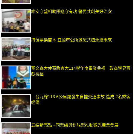
維安守望相助隊巡守有功 警民共創美好治安
持發票換苗木 宜蘭市公所邀您共植永續未來
聖文森大使蒞臨宜大114學年度畢業典禮 政商學界齊
獻祝福
台九線113.6公里處發生自撞交通事故 造成 2名乘客
輕傷
五結新亮點 ~同樂繪與划船樂推動觀光產業發展