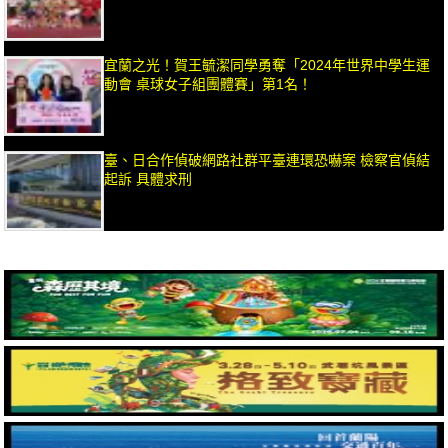
宜蘭之光！賀王毓潔同學勇奪「2024年世界中學生運
動會 桌球女子組團體賽」第1名！
臺、日合作偵破網路社群平臺連環恐嚇案 檢察官偵結
起訴 具體求刑