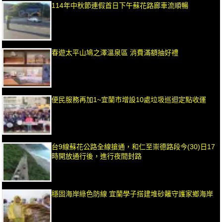
114年中秋節連假首日下午蘇花路廊車流順暢
春遊太平山鳩之澤溫泉區 消費滿額抽好禮
便民服務再加1~宜蘭市增設10處垃圾巡迴定點收運
台9線蘇花公路全線搶通，和仁至崇德路段今(30)日17
時開放通行後，進行夜間封路
穩固海岸綠色防線 宜蘭學子搭建堆砂籬守護家鄉海岸