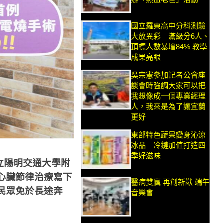
國立羅東高中分科測驗
大放異彩 滿級分6人、
頂標人數暴增84% 教學
成果亮眼
吳宗憲參加記者公會座
談會時強調大家可以把
我想像成一個專業經理
人，我來是為了讓宜蘭
更好
東部特色蔬果變身沁涼
冰品 冷鏈加值打造四
季好滋味
立陽明交通大學附
心臟節律治療寫下
醫病雙贏 再創新猷 端午
民眾免於長途奔
音樂會