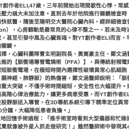
T
創作者
ELI,47
歲，三年前開始出現間歇性心悸，常感
是壓力過大未加注意。直到去年於他院進行腸鏡檢查時
盡快就醫，隨後至陽明交大醫院心臟內科，經詳細檢查
ion
），心房顫動是最常見的心律不整之一，若未及時
成，甚至引發中風及心臟衰竭。對
YT
創作者
ELI
而言，
的關鍵。
選擇，心臟科團隊曹玄明副院長、黃嵩豪主任、鄭文涵
先進的【脈衝場導管電燒術（
PFA
）】，與傳統射頻電
壓短脈衝電場，在極短時間內選擇性破壞異常心肌細胞
、膈神經、肺靜脈）的熱傷害，鄭文涵醫師說明：「脈
的重大突破，不僅手術時間縮短，安全性也大幅提升。
備高階心律治療能力，讓更多病患受惠，而
YT
創作者
EL
從股靜脈送入導管，在
3D
導航系統引導下精準定位異常
0
分鐘，大幅降低患者負擔。」
默地回憶手術過程：「進手術室時看到大型儀器和忙碌
感覺就像被外星人抓走做研究！」雖然醫師術中發現其