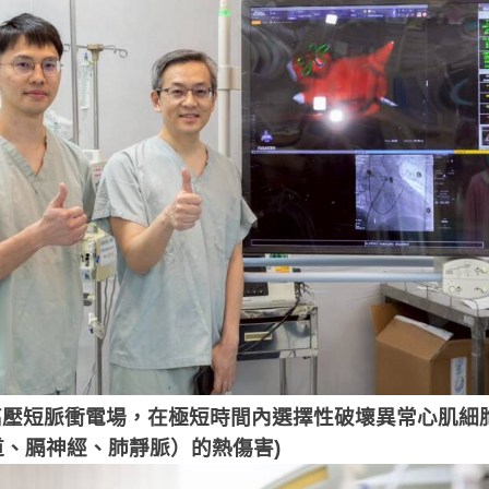
高壓短脈衝電場，在極短時間內選擇性破壞異常心肌細
、膈神經、肺靜脈）的熱傷害)