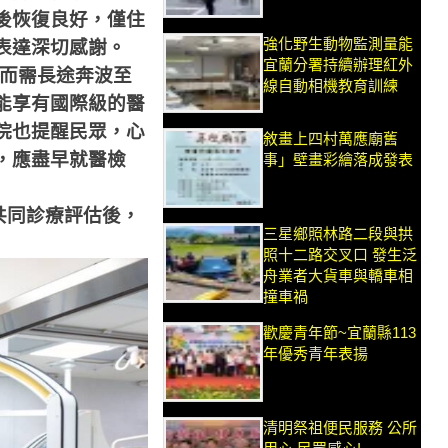
後恢復良好，僅住
強化野生動物監測量能
表達深切感謝。
宜蘭分署持續辦理紅外
而需長途奔波至
線自動相機教育訓練
能享有國際級的醫
院也提醒民眾，心
敘畫上四村萬應廟舊
，應盡早就醫檢
事」壁畫彩繪落成發表
共同診療評估後，
三星鄉照林路二段與拱
照十二路交叉口 發生泛
舟業者大貨車與轎車相
撞車禍
歡慶青年節~宜蘭縣113
年優秀青年表揚
清明祭祖便民服務 公所