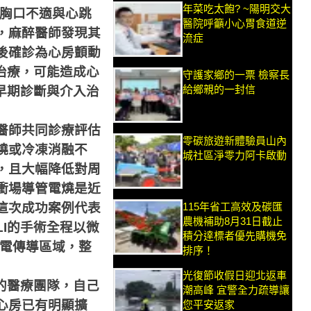
年菜吃太飽? ~陽明交大
胸口不適與心跳
醫院呼籲小心胃食道逆
，麻醉醫師發現其
流症
後確診為心房顫動
治療，可能造成心
守護家鄉的一票 檢察長
給鄉親的一封信
早期診斷與介入治
醫師共同診療評估
零碳旅遊新體驗員山內
燒或冷凍消融不
城社區淨零力阿卡啟動
，且大幅降低對周
衝場導管電燒是近
115年省工高效及碳匯
這次成功案例代表
農機補助8月31日截止
I
的手術全程以微
積分達標者優先購機免
電傳導區域，整
排序！
光復節收假日迎北返車
的醫療團隊，自己
潮高峰 宜警全力疏導讓
心房已有明顯擴
您平安返家