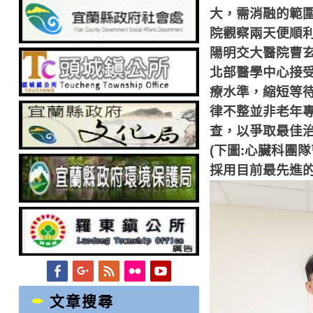
大，需消融的範
院觀察兩天便順
陽明交大醫院曹
北部醫學中心接
療水準，縮短等
律不整並非老年
查，以爭取最佳
(下圖:心臟科團隊
採用目前最先進
Facebook
Googleplus
Feed
Flickr
YouTube
文章搜尋