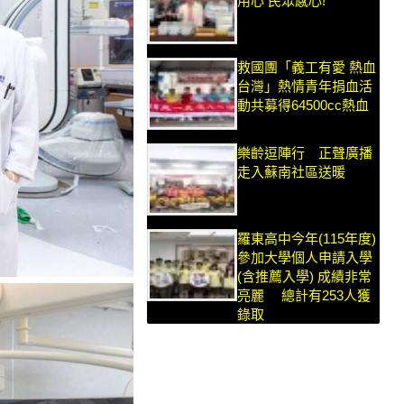
用心 民眾感心!
救國團「義工有愛 熱血
台灣」熱情青年捐血活
動共募得64500cc熱血
樂齡逗陣行 正聲廣播
走入蘇南社區送暖
羅東高中今年(115年度)
參加大學個人申請入學
(含推薦入學) 成績非常
亮麗 總計有253人獲
錄取