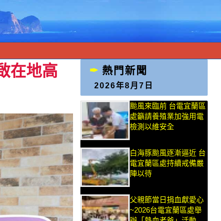
啟在地高
熱門新聞
2026年8月7日
颱風來臨前 台電宜蘭區
處籲請養殖業加強用電
檢測以維安全
白海豚颱風逐漸逼近 台
電宜蘭區處持續戒備嚴
陣以待
父親節當日捐血獻愛心
~2026台電宜蘭區處舉
辦「熱血老爸」活動