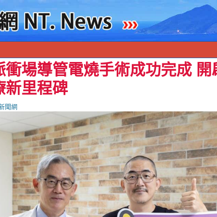
脈衝場導管電燒手術成功完成 開
療新里程碑
新聞網