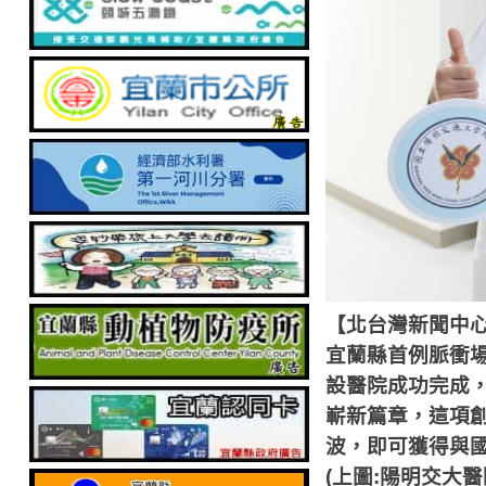
【北台灣新聞中
宜蘭縣首例脈衝
設醫院成功完成
嶄新篇章，這項
波，即可獲得與
(上圖:陽明交大醫