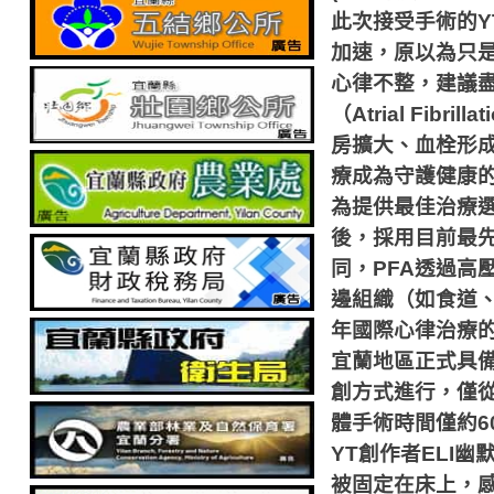
此次接受手術的
Y
加速，原以為只
心律不整，建議
（
Atrial Fibrillat
房擴大、血栓形
療成為守護健康
為提供最佳治療
後，採用目前最
同，
PFA
透過高
邊組織（如食道
年國際心律治療
宜蘭地區正式具
創方式進行，僅
體手術時間僅約
6
YT
創作者
ELI
幽
被固定在床上，