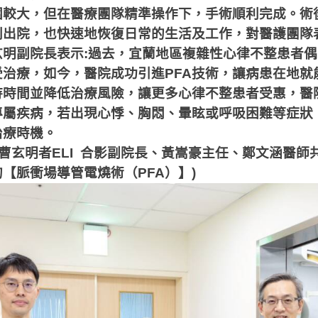
圍較大，但在醫療團隊精準操作下，手術順利完成。術
利出院，也快速地恢復日常的生活及工作，對醫護團隊
玄明副院長表示
:
過去，宜蘭地區複雜性心律不整患者偶
受治療，如今，醫院成功引進
PFA
技術，讓病患在地就
待時間並降低治療風險，讓更多心律不整患者受惠，醫
專屬疾病，若出現心悸、胸悶、暈眩或呼吸困難等症狀
治療時機。
曹玄明者ELI 合影
副院長、黃嵩豪主任、鄭文涵醫師
的【脈衝場導管電燒術（
PFA
）】)