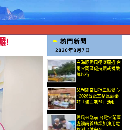
囉!
熱門新聞
2026年8月7日
白海豚颱風逐漸逼近 台
電宜蘭區處持續戒備嚴
陣以待
父親節當日捐血獻愛心
~2026台電宜蘭區處舉
辦「熱血老爸」活動
颱風來臨前 台電宜蘭區
處籲請養殖業加強用電
檢測以維安全