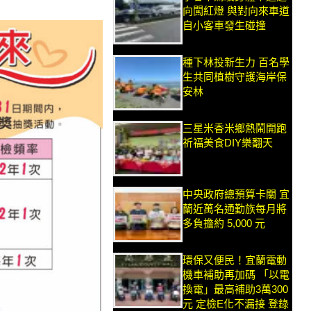
向闖紅燈 與對向來車道
自小客車發生碰撞
種下林投新生力 百名學
生共同植樹守護海岸保
安林
三星米香米鄉熱鬧開跑
祈福美食DIY樂翻天
中央政府總預算卡關 宜
蘭近萬名通勤族每月將
多負擔約 5,000 元
環保又便民！宜蘭電動
機車補助再加碼 「以電
換電」最高補助3萬300
元 定檢E化不漏接 登錄