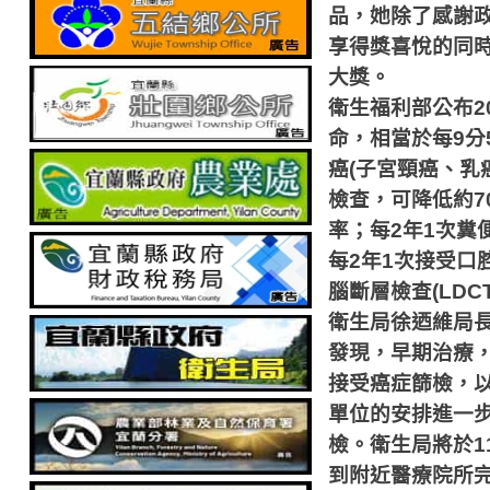
品，她除了感謝
享得獎喜悅的同
大獎。
衛生福利部公布
2
命，相當於每
9
分
癌
(
子宮頸癌、乳
檢查，可降低約
7
率；每
2
年
1
次糞
每
2
年
1
次接受口
腦斷層檢查
(LDC
衛生局徐迺維局
發現，早期治療
接受癌症篩檢，
單位的安排進一
檢。衛生局將於
1
到附近醫療院所