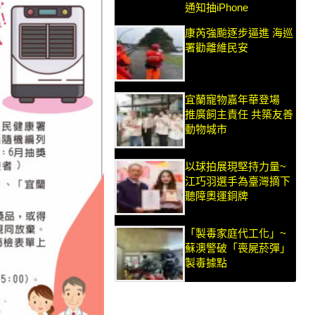
通知抽iPhone
康芮強颱逐步逼進 海巡
署勸離維民安
宜蘭寵物嘉年華登場
推廣飼主責任 共築友善
動物城市
以球拍展現堅持力量~
江巧羽選手為臺灣摘下
聽障奧運銅牌
「製毒家庭代工化」~
蘇澳警破「喪屍菸彈」
製毒據點