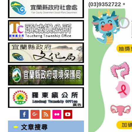
(03)9352722
。
Facebook
Googleplus
Feed
Flickr
YouTube
文章搜尋