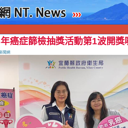
3年癌症篩檢抽獎活動第1波開獎
新聞網