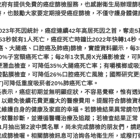
政府有提供免費的癌症篩檢服務，也感謝衛生局辦理篩
時，也鼓勵大家要定期接受癌症篩檢，不僅守護身體健
023
年死因統計，癌症連續
42
年高居死因之首，奪走
5
53
秒就有
1
人死亡，癌症死亡時鐘比
2022
年快轉
14
秒
癌、大腸癌、口腔癌及肺癌
)
篩檢，實證資料顯示，每
3
0%
子宮頸癌死亡率；每
2
年
1
次乳房
X
光攝影檢查，可
便潛血檢查，可降低
35%
大腸癌死亡率；有嚼檳榔或吸
腔黏膜檢查，可降低
26%
口腔癌死亡風險；國際研究更
T)
可降低重度吸菸者
20%
肺癌死亡率。
長表示，癌症初期並無明顯症狀，不容易覺察，惟有透
，以避免後續花費更龐大的醫療費用。提醒符合篩檢資
以維護自身的健康及家庭的幸福。若篩檢結果異常請勿
步就醫診斷，並遵循醫囑治療及追蹤；若檢查結果正常
1
月抽出第
2
波中獎名單，尚未完成篩檢的朋友們，請
完成篩檢喔。相關篩檢訊息可洽詢各地衛生所，或撥打