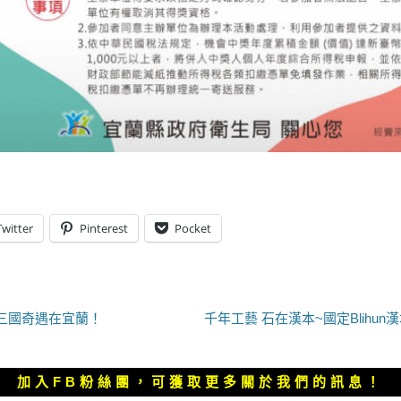
Twitter
Pinterest
Pocket
下
6日三國奇遇在宜蘭！
千年工藝 石在漢本~國定Blihu
一
篇
文
加入FB粉絲團，可獲取更多關於我們的訊息！
章：