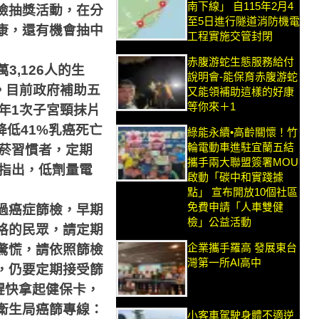
南下線」 自115年2月4
檢抽獎活動，在分
至5日進行隧道消防機電
康，還有機會抽中
工程實施交管封閉
赤腹游蛇生態服務給付
萬
3,126
人的生
說明會-能保育赤腹游蛇
。目前政府補助五
又能領補助這樣的好康
等你來＋1
年
1
次子宮頸抹片
降低
41%
乳癌死亡
綠能永續•高齡關懷！竹
輪電動車進駐宜蘭五結
菸習慣者，定期
攜手兩大聯盟簽署MOU
指出，低劑量電
啟動「碳中和實踐據
點」 宣布開放10個社區
免費申請「人車雙健
過癌症篩檢，早期
檢」公益活動
格的民眾，請定期
企業攜手羅高 發展東台
驚慌，請依照篩檢
灣第一所AI高中
，仍要定期接受篩
趕快拿起健保卡，
衛生局癌篩專線：
小客車駕駛身體不適逆