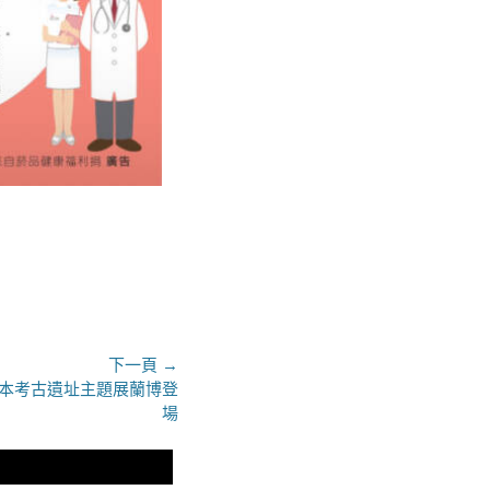
下一頁 →
n漢本考古遺址主題展蘭博登
場