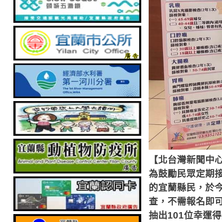
【北台灣新聞中
為鼓勵民眾定期
的宜蘭縣民，於
查，不需報名即
抽出
101
位幸運得