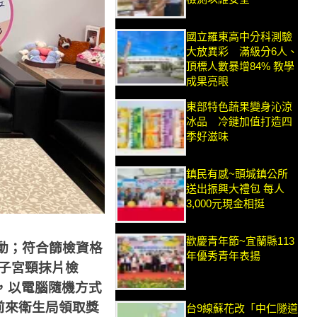
國立羅東高中分科測驗
大放異彩 滿級分6人、
頂標人數暴增84% 教學
成果亮眼
東部特色蔬果變身沁涼
冰品 冷鏈加值打造四
季好滋味
鎮民有感~頭城鎮公所
送出振興大禮包 每人
3,000元現金相挺
歡慶青年節~宜蘭縣113
動；符合篩檢資格
年優秀青年表揚
子宮頸抹片檢
，以電腦隨機方式
前來衛生局領取獎
台9線蘇花改「中仁隧道