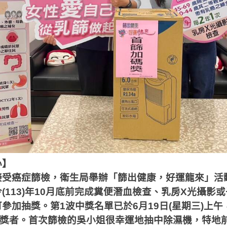
心】
接受癌症篩檢，衛生局舉辦「篩出健康，好運龍來」活
今
(113)
年
10
月底前完成糞便潛血檢查、乳房
X
光攝影或
可參加抽獎。第
1
波中獎名單已於
6
月
19
日
(
星期三
)
上午
獎者。首次篩檢的吳小姐很幸運地抽中除濕機，特地