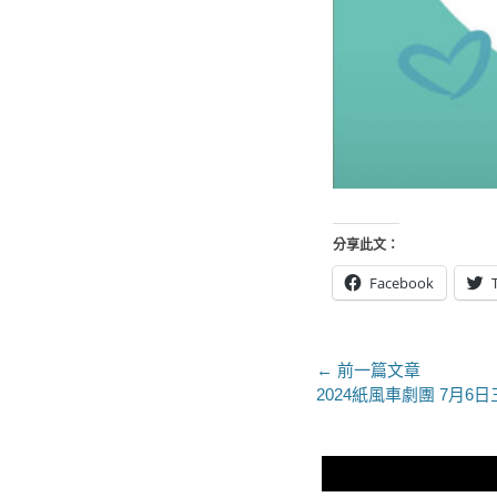
分享此文：
Facebook
文
← 前一篇文章
上
2024紙風車劇團 7月
章
一
導
篇
文
覽
章：