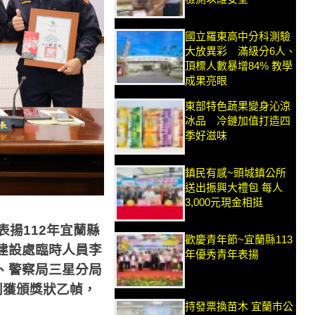
國立羅東高中分科測驗
大放異彩 滿級分6人、
頂標人數暴增84% 教學
成果亮眼
東部特色蔬果變身沁涼
冰品 冷鏈加值打造四
季好滋味
鎮民有感~頭城鎮公所
送出振興大禮包 每人
3,000元現金相挺
表揚
112
年宜蘭縣
歡慶青年節~宜蘭縣113
建設處臨時人員李
年優秀青年表揚
、警察局三星分局
別獲頒獎狀乙幀，
持發票換苗木 宜蘭市公