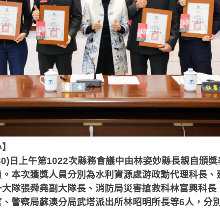
心】
30)
日上午第
1022
次縣務會議中由林姿妙縣長親自頒獎
員。本次獲獎人員分別為水利資源處游政勳代理科長、
一大隊張舜堯副大隊長、消防局災害搶救科林富興科長
官、警察局蘇澳分局武塔派出所林昭明所長等
6
人，分