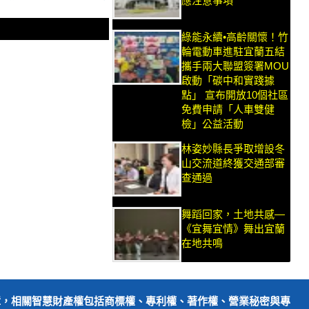
應注意事項
綠能永續•高齡關懷！竹
輪電動車進駐宜蘭五結
攜手兩大聯盟簽署MOU
啟動「碳中和實踐據
點」 宣布開放10個社區
免費申請「人車雙健
檢」公益活動
林姿妙縣長爭取增設冬
山交流道終獲交通部審
查通過
舞蹈回家，土地共感—
《宜舞宜情》舞出宜蘭
在地共鳴
障，相關智慧財產權包括商標權、專利權、著作權、營業秘密與專