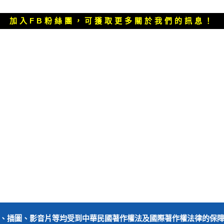
一
篇
加入FB粉絲團，可獲取更多關於我們的訊息！
文
章：
、插圖、影音片等均受到中華民國著作權法及國際著作權法律的保