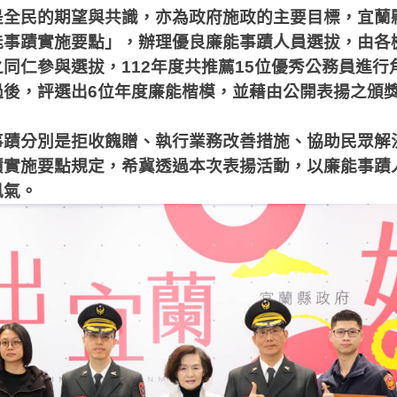
是全民的期望與共識，亦為政府施政的主要目標，宜蘭
能事蹟實施要點」，辦理優良廉能事蹟人員選拔，由各
之同仁參與選拔，
112
年度共推薦
15
位優秀公務員進行
過後，評選出
6
位年度廉能楷模，並藉由公開表揚之頒
事蹟分別是拒收餽贈、執行業務改善措施、協助民眾解
蹟實施要點規定，希冀透過本次表揚活動，以廉能事蹟
風氣。