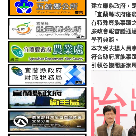
建立廉能政府，
「宜蘭縣政府廉
有特殊廉能事蹟
廉政會報審議通
學習典範。
本次受表揚人員
符合縣府廉能事
引領各機關廉潔