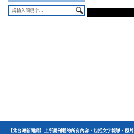
章
一
Suche
導
篇
nach:
文
覽
章：
【北台灣新聞網】上所屬刊載的所有內容，包括文字報導、照片