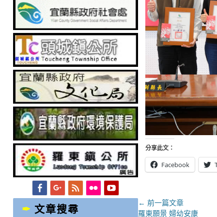
分享此文：
Facebook
Facebook
Googleplus
Feed
Flickr
YouTube
文
← 前一篇文章
文章搜尋
上
羅東願景 婦幼安康