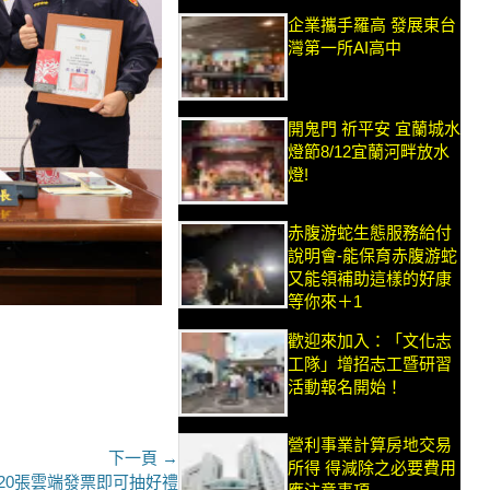
企業攜手羅高 發展東台
灣第一所AI高中
開鬼門 祈平安 宜蘭城水
燈節8/12宜蘭河畔放水
燈!
赤腹游蛇生態服務給付
說明會-能保育赤腹游蛇
又能領補助這樣的好康
等你來＋1
歡迎來加入：「文化志
工隊」增招志工暨研習
活動報名開始！
營利事業計算房地交易
下一頁 →
所得 得減除之必要費用
20張雲端發票即可抽好禮