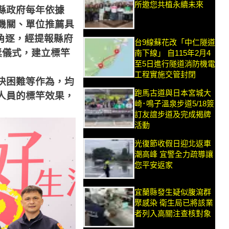
所邀您共植永續未來
縣政府每年依據
機關、單位推薦具
角逐，經提報縣府
台9線蘇花改「中仁隧道
獎儀式，建立標竿
南下線」 自115年2月4
至5日進行隧道消防機電
工程實施交管封閉
決困難等作為，均
跑馬古道與日本宮城大
人員的標竿效果，
崎･鳴子溫泉步道5/18簽
訂友誼步道及完成揭牌
活動
光復節收假日迎北返車
潮高峰 宜警全力疏導讓
您平安返家
宜蘭縣發生疑似腹瀉群
聚感染 衛生局已將該業
者列入高關注查核對象