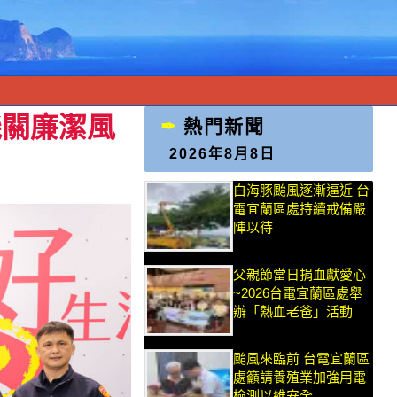
機關廉潔風
熱門新聞
2026年8月8日
白海豚颱風逐漸逼近 台
電宜蘭區處持續戒備嚴
陣以待
父親節當日捐血獻愛心
~2026台電宜蘭區處舉
辦「熱血老爸」活動
颱風來臨前 台電宜蘭區
處籲請養殖業加強用電
檢測以維安全