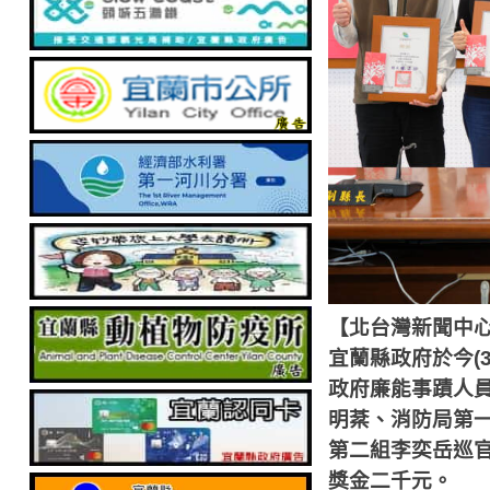
【北台灣新聞中
宜蘭縣政府於今
(
政府廉能事蹟人
明棻、消防局第
第二組李奕岳巡
獎金二千元。