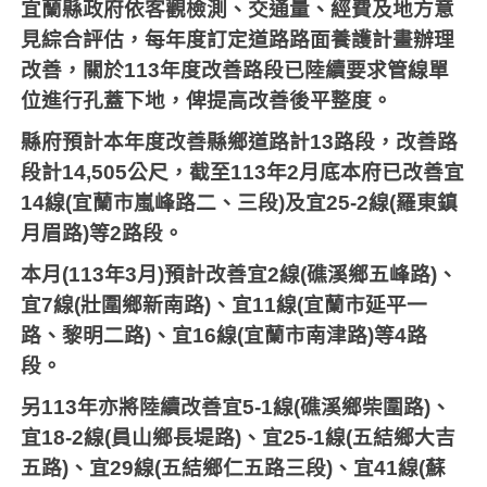
宜蘭縣政府依客觀檢測、交通量、經費及地方意
見綜合評估，每年度訂定道路路面養護計畫辦理
改善，關於
113
年度改善路段已陸續要求管線單
位進行孔蓋下地，俾提高改善後平整度。
縣府預計本年度改善縣鄉道路計
13
路段，改善路
段計
14,505
公尺，截至
113
年
2
月底本府已改善宜
14
線
(
宜蘭市嵐峰路二、三段
)
及宜
25-2
線
(
羅東鎮
月眉路
)
等
2
路段。
本月
(113
年
3
月
)
預計改善宜
2
線
(
礁溪鄉五峰路
)
、
宜
7
線
(
壯圍鄉新南路
)
、宜
11
線
(
宜蘭市延平一
路、黎明二路
)
、宜
16
線
(
宜蘭市南津路
)
等
4
路
段。
另
113
年亦將陸續改善宜
5-1
線
(
礁溪鄉柴圍路
)
、
宜
18-2
線
(
員山鄉長堤路
)
、宜
25-1
線
(
五結鄉大吉
五路
)
、宜
29
線
(
五結鄉仁五路三段
)
、宜
41
線
(
蘇