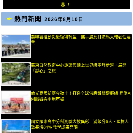
章：
章：
息！
熱門新聞
2026年8月10日
農糧署推動災後復耕轉型 攜手農友打造馬太鞍韌性農
業
羅東自然教育中心邀請您踏上世界級寧靜步道，展開
「靜心」之旅
億光泰國新廠今動土！打造全球供應鏈關鍵樞紐 瞄準AI
伺服器與車用市場
國立羅東高中分科測驗大放異彩 滿級分6人、頂標人
數暴增84% 教學成果亮眼