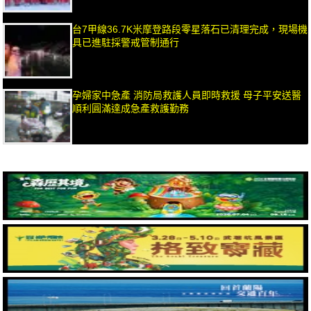
台7甲線36.7K米摩登路段零星落石已清理完成，現場機
具已進駐採警戒管制通行
孕婦家中急產 消防局救護人員即時救援 母子平安送醫
順利圓滿達成急產救護勤務