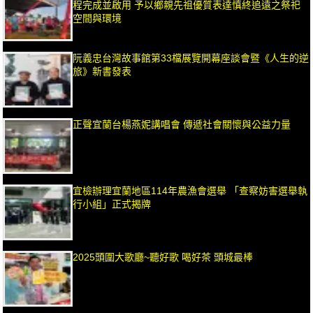
程完成並啟用 予以鄉親先祖優質表達慎終追遠之祭祀
空間與環境
阮義忠台灣故事館第33檔展覽開幕座談會暨《人生的逆
旅》新書發表
正聲宜蘭台楊燕妮講唱會 傳遞社會關懷與公益力量
宜檢辦理宜蘭地區114年農漁會選舉 「查察妨害選舉執
行小組」正式揭牌
2025頭圍大歌廳~聽好歌 喝好茶 頭城最棒