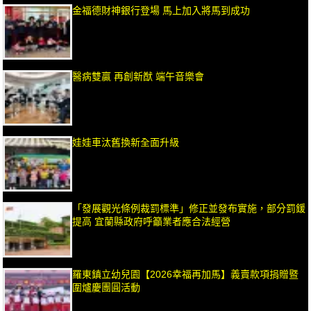
金福德財神銀行登場 馬上加入將馬到成功
醫病雙贏 再創新猷 端午音樂會
娃娃車汰舊換新全面升級
「發展觀光條例裁罰標準」修正並發布實施，部分罰鍰
提高 宜蘭縣政府呼籲業者應合法經營
羅東鎮立幼兒園【2026幸福再加馬】義賣款項捐贈暨
圍爐慶團圓活動