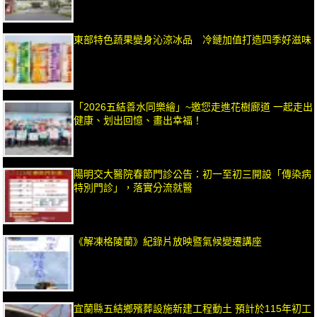
東部特色蔬果變身沁涼冰品 冷鏈加值打造四季好滋味
「2026五結善水同樂繪」~邀您走進花樹廊道 一起走出
健康、划出回憶、畫出幸福！
陽明交大醫院春節門診公告：初一至初三開設「傳染病
特別門診」，落實分流就醫
《解凍格陵蘭》紀錄片放映暨氣候變遷講座
宜蘭縣五結鄉殯葬設施新建工程動土 預計於115年初工