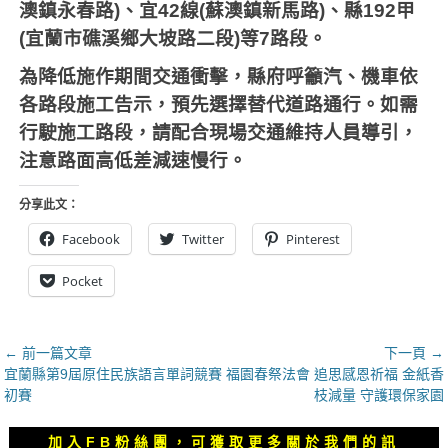
澳鎮永春路
)
、宜
42
線
(
蘇澳鎮新馬路
)
、縣
192
甲
(
宜蘭市礁溪鄉大坡路二段
)
等
7
路段。
為降低施作期間交通衝擊，縣府呼籲汽、機車依
各路段施工告示，預先選擇替代道路通行。如需
行駛施工路段，請配合現場交通維持人員導引，
注意路面高低差減速慢行。
分享此文：
Facebook
Twitter
Pinterest
Pocket
文
← 前一篇文章
下一頁 →
上
下
宜蘭縣第9屆原住民族語言單詞競賽
福園春祭法會 追思感恩祈福 金紙香
章
一
一
初賽
枝減量 守護環保家園
導
篇
篇
覽
文
文
加入FB粉絲團，可獲取更多關於我們的訊