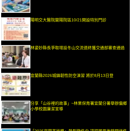
陽明交大醫院蘭陽院區10/21開設特別門診
林姿妙縣長爭取增設冬山交流道終獲交通部審查通過
宜蘭縣2026城鎮韌性防空演習 將於8月13日登
分享「山谷裡的故事」~林業保育署宜蘭分署舉辦偏鄉
小學校園廉潔宣導