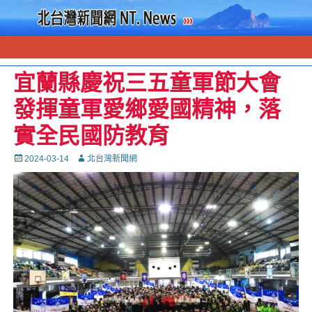
宜蘭縣慶祝三五童軍節大會
發揮童軍愛鄉愛國精神，落
實全民國防教育
Posted
Autor
2024-03-14
北台灣新聞網
on