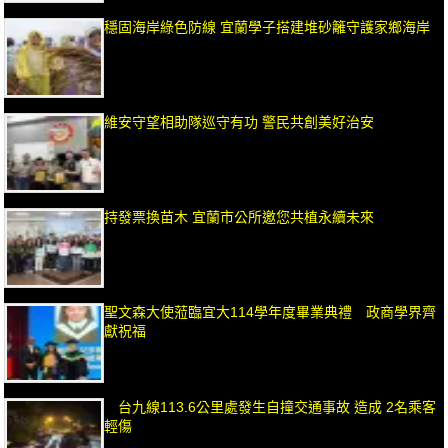
穩固海岸綠色防線 宜蘭學子搭建堆砂籬守護家鄉海岸
維安守望相助隊巡守有功 警民共創美好治安
持發票換苗木 宜蘭市公所邀您共植永續未來
聖文森大使蒞臨宜大114學年度畢業典禮 政商學界齊
獻祝福
台九線113.6公里處發生自撞交通事故 造成 2名乘客
輕傷