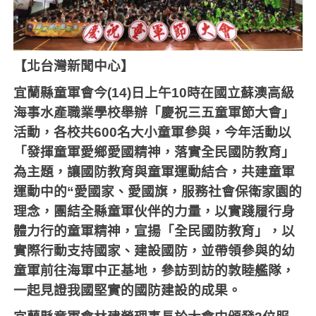
【北台灣新聞中心】
宜蘭縣童軍會今
(14)
日上午
10
時在國立蘇澳高級
海事水產職業學校舉辦「慶祝三五童軍節大會」
活動，各校共
600
名大小童軍參與，今年活動以
「發揮童軍愛鄉愛國精神，落實全民國防教育」
為主題，讓國防教育與童軍運動結合，共建童軍
運動中的
“
愛國家、愛國旗，服務社會保衛家園的
理念，團結全縣童軍伙伴的力量，以實踐履行身
體力行的童軍精神，宣揚「全民國防教育」，以
實際行動支持國家、建設國防，並帶領參與的幼
童軍前往海軍中正基地，參訪到訪的敦睦艦隊，
一起見證我國堅實的國防建設的成果。