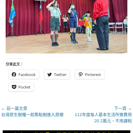
分享此文：
Facebook
Twitter
Pinterest
Pocket
文
← 前一篇文章
下一頁 →
上
下
台灣原生樹種一起集點樹進入原鄉
112年度每人基本生活所需費用
章
一
一
20.2萬元，不用課稅
導
篇
篇
覽