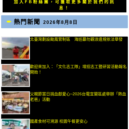
文
文
加入FB粉絲團，可獲取更多關於我們的訊
章：
章：
息！
熱門新聞
2026年8月8日
北臺灣劃設颱風管制區 海巡籲勿觀浪違規依法舉發
歡迎來加入：「文化志工隊」增招志工暨研習活動報名
開始！
父親節當日捐血獻愛心~2026台電宜蘭區處舉辦「熱血
老爸」活動
國產食材可溯源 校園午餐更安心