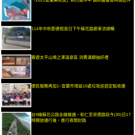
「2025宜蘭美術獎」熱烈徵件中 請把握最後時間送件
114年中秋節連假首日下午蘇花路廊車流順暢
春遊太平山鳩之澤溫泉區 消費滿額抽好禮
便民服務再加1~宜蘭市增設10處垃圾巡迴定點收運
台9線蘇花公路全線搶通，和仁至崇德路段今(30)日17
時開放通行後，進行夜間封路