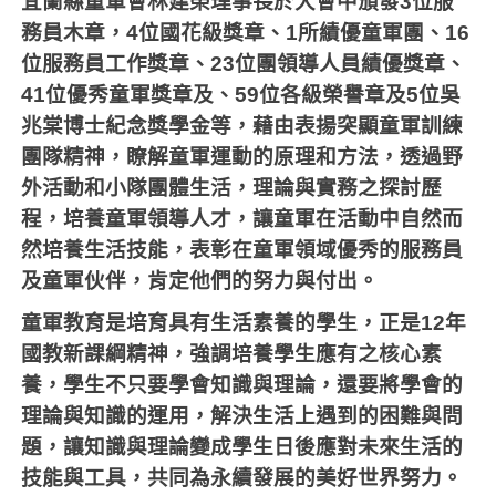
宜蘭縣童軍會林建榮理事長於大會中頒發
3
位服
務員木章，
4
位國花級獎章、
1
所績優童軍團、
16
位服務員工作獎章、
23
位團領導人員績優獎章、
41
位優秀童軍獎章及、
59
位各級榮譽章及
5
位吳
兆棠博士紀念獎學金等，藉由表揚突顯童軍訓練
團隊精神，瞭解童軍運動的原理和方法，透過野
外活動和小隊團體生活，理論與實務之探討歷
程，培養童軍領導人才，讓童軍在活動中自然而
然培養生活技能，表彰在童軍領域優秀的服務員
及童軍伙伴，肯定他們的努力與付出。
童軍教育是培育具有生活素養的學生，正是
12
年
國教新課綱精神，強調培養學生應有之核心素
養，學生不只要學會知識與理論，還要將學會的
理論與知識的運用，解決生活上遇到的困難與問
題，讓知識與理論變成學生日後應對未來生活的
技能與工具，共同為永續發展的美好世界努力。