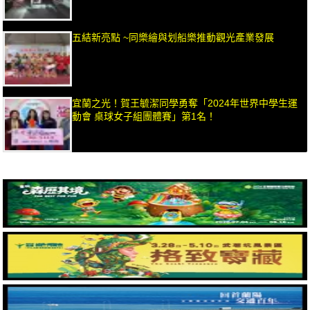
五結新亮點 ~同樂繪與划船樂推動觀光產業發展
宜蘭之光！賀王毓潔同學勇奪「2024年世界中學生運
動會 桌球女子組團體賽」第1名！