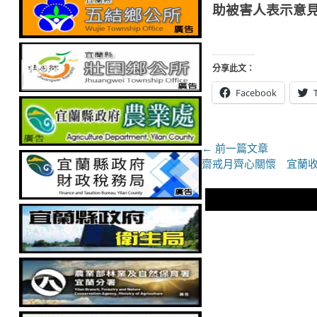
助被害人表示意
分享此文：
Facebook
文
← 前一篇文章
上
齋戒月齊心關懷 宜蘭
章
一
導
篇
文
覽
章：