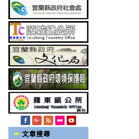
Facebook
Googleplus
Feed
Flickr
YouTube
文章搜尋