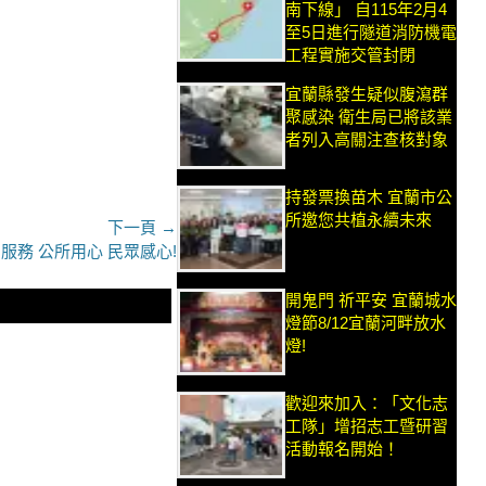
南下線」 自115年2月4
至5日進行隧道消防機電
工程實施交管封閉
宜蘭縣發生疑似腹瀉群
聚感染 衛生局已將該業
者列入高關注查核對象
持發票換苗木 宜蘭市公
所邀您共植永續未來
下一頁 →
服務 公所用心 民眾感心!
開鬼門 祈平安 宜蘭城水
燈節8/12宜蘭河畔放水
燈!
歡迎來加入：「文化志
工隊」增招志工暨研習
活動報名開始！