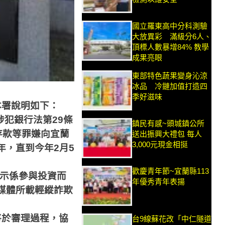
國立羅東高中分科測驗
大放異彩 滿級分6人、
頂標人數暴增84% 教學
成果亮眼
東部特色蔬果變身沁涼
冰品 冷鏈加值打造四
季好滋味
本署說明如下：
涉犯銀行法第
29
條
鎮民有感~頭城鎮公所
存款等罪嫌向宜蘭
送出振興大禮包 每人
3,000元現金相挺
年，直到今年
2
月
5
歡慶青年節~宜蘭縣113
示係參與投資而
年優秀青年表揚
媒體所載輕縱詐欺
將於審理過程，協
台9線蘇花改「中仁隧道