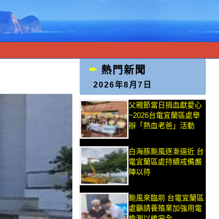
熱門新聞
2026年8月7日
父親節當日捐血獻愛心
~2026台電宜蘭區處舉
辦「熱血老爸」活動
白海豚颱風逐漸逼近 台
電宜蘭區處持續戒備嚴
陣以待
颱風來臨前 台電宜蘭區
處籲請養殖業加強用電
檢測以維安全