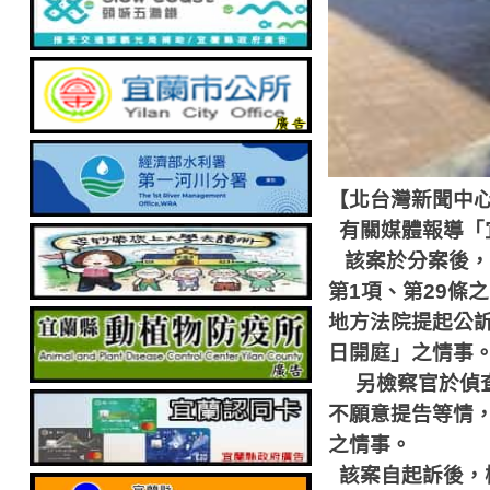
【北台灣新聞中
有關媒體報導「
該案於分案後，
第
1
項、第
29
條之
地方法院提起公
日開庭」之情事
另檢察官於偵
不願意提告等情
之情事。
該案自起訴後，