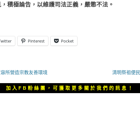
見，積極論告，以維護司法正義，嚴懲不法。
Twitter
Pinterest
Pocket
下
收容所營造宗教友善環境
清明祭祖便民
一
篇
加入FB粉絲團，可獲取更多關於我們的訊息！
文
章：