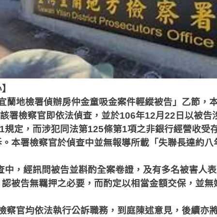
心】
宜蘭地檢署偵辦房仲金童吸金案件輕縱被告」乙節，
該署檢察官即依法偵查，並於
106
年
12
月
22
日以被告
1
規定，而涉犯同法第
125
條第
1
項之非銀行經營收受
訴。本署檢察官於偵查中並無報導所載「失聯長達約八
。
查中，經訊問被告並斟酌全案卷證，及有
多名被害人表
，認被告無羈押之必要，而酌定以相當金額交保，並無
檢察官均依法執行公訴職務，到庭陳述
意見，後續亦