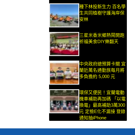
種下林投新生力 百名學
生共同植樹守護海岸保
安林
三星米香米鄉熱鬧開跑
祈福美食DIY樂翻天
中央政府總預算卡關 宜
蘭近萬名通勤族每月將
多負擔約 5,000 元
環保又便民！宜蘭電動
機車補助再加碼 「以電
換電」最高補助3萬300
元 定檢E化不漏接 登錄
通知抽iPhone