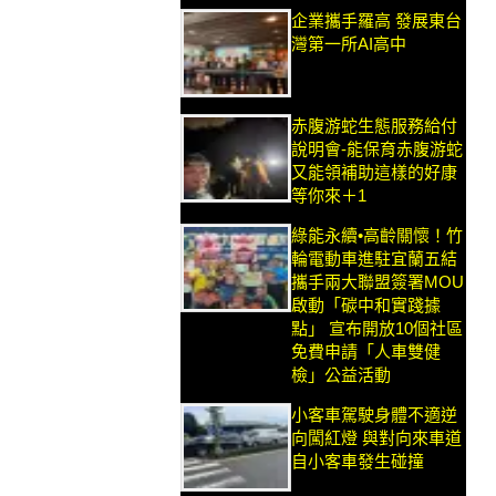
企業攜手羅高 發展東台
灣第一所AI高中
赤腹游蛇生態服務給付
說明會-能保育赤腹游蛇
又能領補助這樣的好康
等你來＋1
綠能永續•高齡關懷！竹
輪電動車進駐宜蘭五結
攜手兩大聯盟簽署MOU
啟動「碳中和實踐據
點」 宣布開放10個社區
免費申請「人車雙健
檢」公益活動
小客車駕駛身體不適逆
向闖紅燈 與對向來車道
自小客車發生碰撞