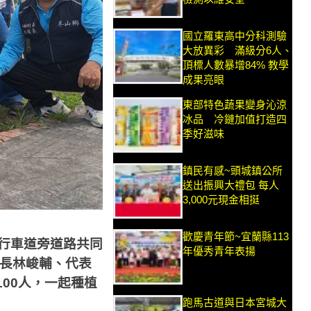
國立羅東高中分科測驗
大放異彩 滿級分6人、
頂標人數暴增84% 教學
成果亮眼
東部特色蔬果變身沁涼
冰品 冷鏈加值打造四
季好滋味
鎮民有感~頭城鎮公所
送出振興大禮包 每人
3,000元現金相挺
歡慶青年節~宜蘭縣113
行車道旁道路共同
年優秀青年表揚
長林峻輔、代表
100
人，一起種植
跑馬古道與日本宮城大