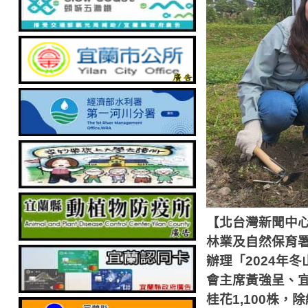
【北台灣新聞中
林業及自然保育
辦理「
2024
年冬
會主席黃強呈、
桂花
1,100
株，除