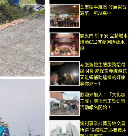
企業攜手羅高 發展東台
灣第一所AI高中
開鬼門 祈平安 宜蘭城水
燈節8/12宜蘭河畔放水
燈!
赤腹游蛇生態服務給付
說明會-能保育赤腹游蛇
又能領補助這樣的好康
等你來＋1
歡迎來加入：「文化志
工隊」增招志工暨研習
活動報名開始！
營利事業計算房地交易
所得 得減除之必要費用