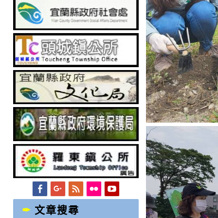
Facebook
Googleplus
Feed
Flickr
YouTube
文章搜尋