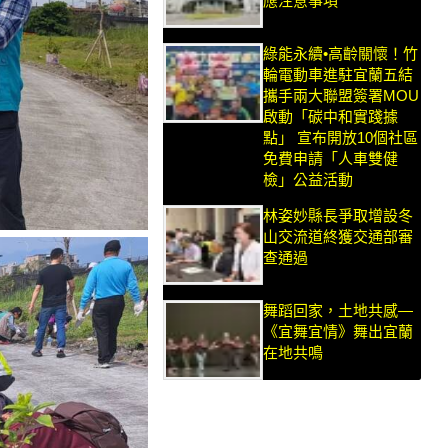
應注意事項
綠能永續•高齡關懷！竹
輪電動車進駐宜蘭五結
攜手兩大聯盟簽署MOU
啟動「碳中和實踐據
點」 宣布開放10個社區
免費申請「人車雙健
檢」公益活動
林姿妙縣長爭取增設冬
山交流道終獲交通部審
查通過
舞蹈回家，土地共感—
《宜舞宜情》舞出宜蘭
在地共鳴