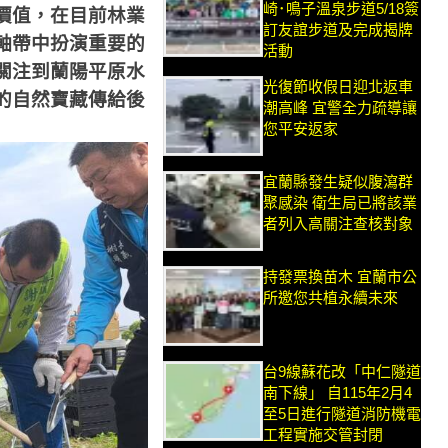
崎･鳴子溫泉步道5/18簽
價值，在目前林業
訂友誼步道及完成揭牌
軸帶中扮演重要的
活動
關注到蘭陽平原水
光復節收假日迎北返車
的自然寶藏傳給後
潮高峰 宜警全力疏導讓
您平安返家
宜蘭縣發生疑似腹瀉群
聚感染 衛生局已將該業
者列入高關注查核對象
持發票換苗木 宜蘭市公
所邀您共植永續未來
台9線蘇花改「中仁隧道
南下線」 自115年2月4
至5日進行隧道消防機電
工程實施交管封閉