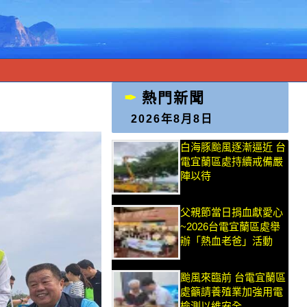
熱門新聞
2026年8月8日
白海豚颱風逐漸逼近 台
電宜蘭區處持續戒備嚴
陣以待
父親節當日捐血獻愛心
~2026台電宜蘭區處舉
辦「熱血老爸」活動
颱風來臨前 台電宜蘭區
處籲請養殖業加強用電
檢測以維安全