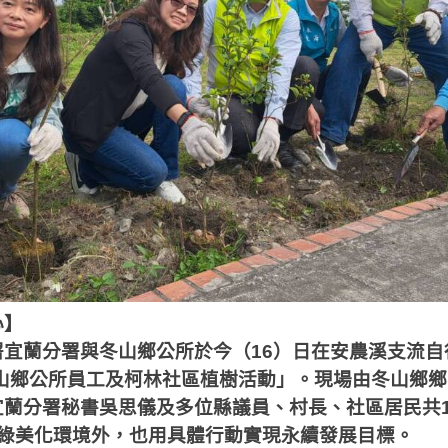
心】
署宜蘭分署與冬山鄉公所於今（
16
）日在安農溪支流自
山鄉公所員工及柯林社區植樹活動」。現場由冬山鄉鄉
宜蘭分署秘書吳思儀及多位縣議員、村長、社區居民共
綠美化環境外，也用具體行動實現永續發展目標。