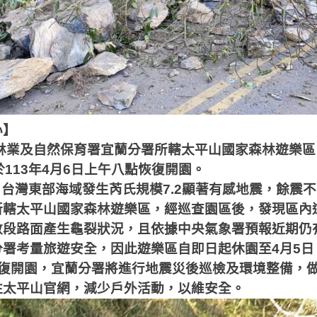
心】
，林業及自然保育署宜蘭分署所轄太平山國家森林遊樂
於113年4月6日上午八點恢復開園。
日台灣東部海域發生芮氏規模
7.2
顯著有感地震，餘震不
所轄太平山國家森林遊樂區，經巡查園區後，發現區內
數段路面產生龜裂狀況，且依據中央氣象署預報近期仍
分署考量旅遊安全，因此遊樂區自即日起休園至
4
月
5
日
復開園，宜蘭分署將進行地震災後巡檢及環境整備，
注太平山官網，減少戶外活動，以維安全。