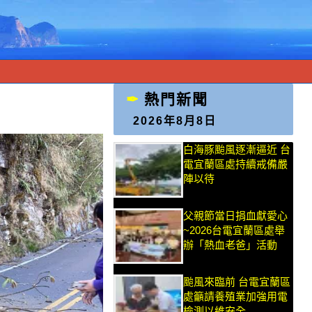
熱門新聞
2026年8月8日
白海豚颱風逐漸逼近 台
電宜蘭區處持續戒備嚴
陣以待
父親節當日捐血獻愛心
~2026台電宜蘭區處舉
辦「熱血老爸」活動
颱風來臨前 台電宜蘭區
處籲請養殖業加強用電
檢測以維安全