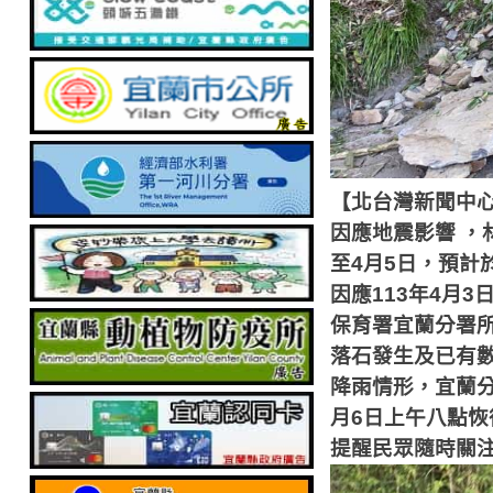
【北台灣新聞中
因應地震影響 
至4月5日，預計
因應
113
年
4
月
3
保育署宜蘭分署
落石發生及已有
降雨情形，宜蘭
月
6
日上午八點恢
提醒民眾隨時關