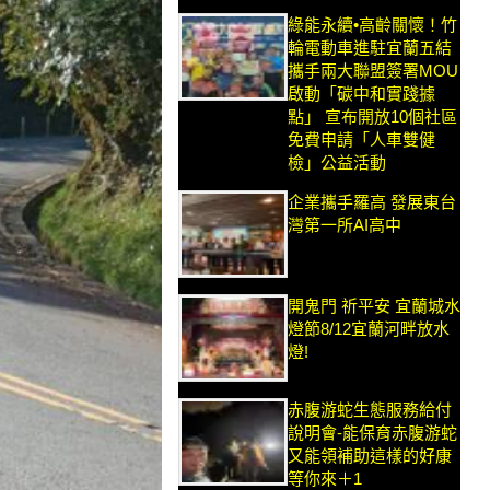
綠能永續•高齡關懷！竹
輪電動車進駐宜蘭五結
攜手兩大聯盟簽署MOU
啟動「碳中和實踐據
點」 宣布開放10個社區
免費申請「人車雙健
檢」公益活動
企業攜手羅高 發展東台
灣第一所AI高中
開鬼門 祈平安 宜蘭城水
燈節8/12宜蘭河畔放水
燈!
赤腹游蛇生態服務給付
說明會-能保育赤腹游蛇
又能領補助這樣的好康
等你來＋1