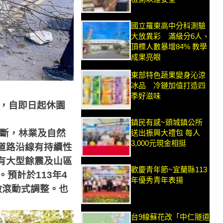
國立羅東高中分科測驗
大放異彩 滿級分6人、
頂標人數暴增84% 教學
成果亮眼
東部特色蔬果變身沁涼
冰品 冷鏈加值打造四
季好滋味
區，自即日起休園
鎮民有感~頭城鎮公所
斷，林業及自然
送出振興大禮包 每人
3,000元現金相挺
道路沿線有持續性
有大型餘震及山區
歡慶青年節~宜蘭縣113
。預計於
113
年
4
年優秀青年表揚
做滾動式調整。也
台9線蘇花改「中仁隧道