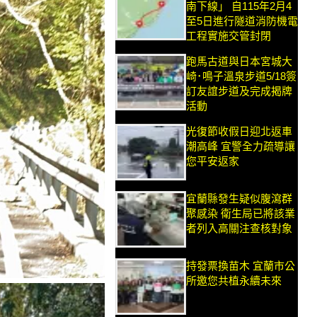
南下線」 自115年2月4
至5日進行隧道消防機電
工程實施交管封閉
跑馬古道與日本宮城大
崎･鳴子溫泉步道5/18簽
訂友誼步道及完成揭牌
活動
光復節收假日迎北返車
潮高峰 宜警全力疏導讓
您平安返家
宜蘭縣發生疑似腹瀉群
聚感染 衛生局已將該業
者列入高關注查核對象
持發票換苗木 宜蘭市公
所邀您共植永續未來