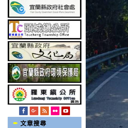
Facebook
Googleplus
Feed
Flickr
YouTube
文章搜尋