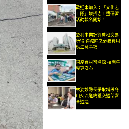
歡迎來加入：「文化志
工隊」增招志工暨研習
活動報名開始！
營利事業計算房地交易
所得 得減除之必要費用
應注意事項
國產食材可溯源 校園午
餐更安心
林姿妙縣長爭取增設冬
山交流道終獲交通部審
查通過