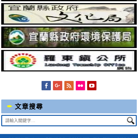
Facebook
Googleplus
Feed
Flickr
YouTube
文章搜尋
Suche
nach: