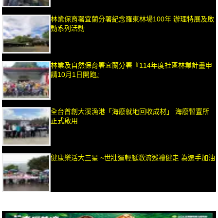
林業保育署宜蘭分署紀念羅東林場100年 辦理特展及啟
動系列活動
林業及自然保育署宜蘭分署『114年度社區林業計畫申
請10月1日開跑』
全台首創大溪漁港「海廢就地回收成材」 海廢暫置所
正式啟用
健康樂活大三星 ~世壯運輕艇激流巡禮健走 為選手加油