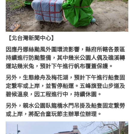
【北台灣新聞中心】
因應丹娜絲颱風外圍環流影響，縣府所轄各景區
持續進行防颱整備，其中幾米公園人偶及礁溪轉
運站幾米兔，預計下午進行帆布覆蓋保護。
另外，生態綠舟及梅花湖，預計下午進行船隻固
定繫牢或上岸，並暫停船運。五峰旗登山步道及
碧候溫泉，因工程進行中，持續休園。
另外，親水公園臥龍橋水門吊掛及船隻固定繫勞
或上岸，將配合童玩節主辦單位辦理。