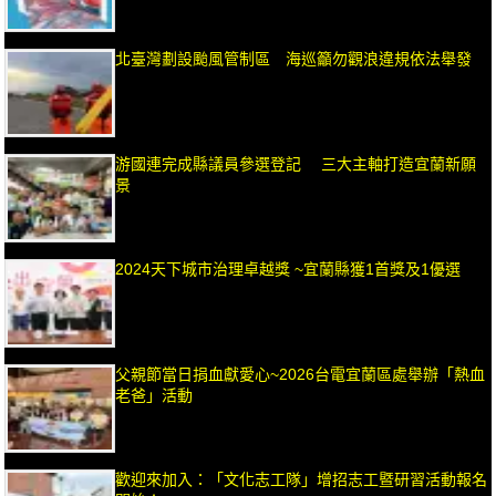
北臺灣劃設颱風管制區 海巡籲勿觀浪違規依法舉發
游國連完成縣議員參選登記 三大主軸打造宜蘭新願
景
2024天下城市治理卓越獎 ~宜蘭縣獲1首獎及1優選
父親節當日捐血獻愛心~2026台電宜蘭區處舉辦「熱血
老爸」活動
歡迎來加入：「文化志工隊」增招志工暨研習活動報名