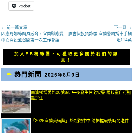
Pocket
文
← 前一篇文章
下一頁 →
上
下
因應丹娜絲颱風威脅，宜蘭縣應變
臉書假投資詐騙 宜蘭警緝捕車手攔
章
一
一
中心開設並召開第一次工作會議
阻114萬
導
篇
篇
覽
文
文
加入FB粉絲團，可獲取更多關於我們的訊
章：
章：
息！
熱門新聞
2026年8月9日
南澳鄉博愛路00號8/8 午夜發生住宅火警 兩孩童自行避
難逃生
「2025宜蘭美術獎」熱烈徵件中 請把握最後時間送件