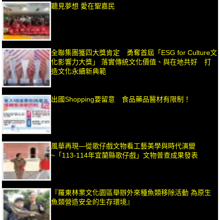
聽見夢想 愛在聖嘉民
全聯集團獲四大獎肯定 勇奪首屆「ESG for Culture文
化影響力大獎」 落實傳統文化價值、與在地共好 打
造文化永續新典範
出國Shopping要留意 食品藥品醫材有限制！
風華再現—從歌仔戲文物看工藝美學與時代演變
~「113-114年宜蘭縣歌仔戲」文物普查成果發表
『羅東林業文化園區舉辦外來種魚類移除活動 為原生
魚類營造安全的生存環境』