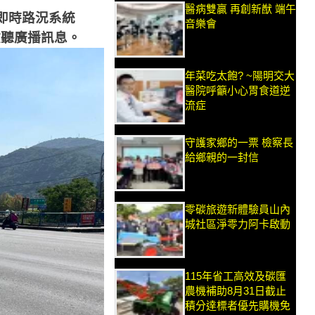
醫病雙贏 再創新猷 端午
即時路況系統
音樂會
收聽廣播訊息。
年菜吃太飽? ~陽明交大
醫院呼籲小心胃食道逆
流症
守護家鄉的一票 檢察長
給鄉親的一封信
零碳旅遊新體驗員山內
城社區淨零力阿卡啟動
115年省工高效及碳匯
農機補助8月31日截止
積分達標者優先購機免