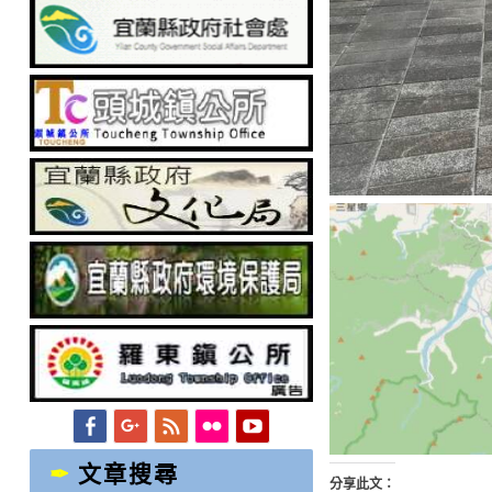
Facebook
Googleplus
Feed
Flickr
YouTube
文章搜尋
分享此文：