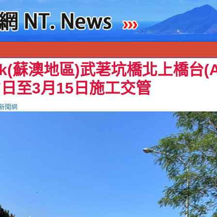
.3k(蘇澳地區)武荖坑橋北上橋台(
7日至3月15日施工交管
新聞網