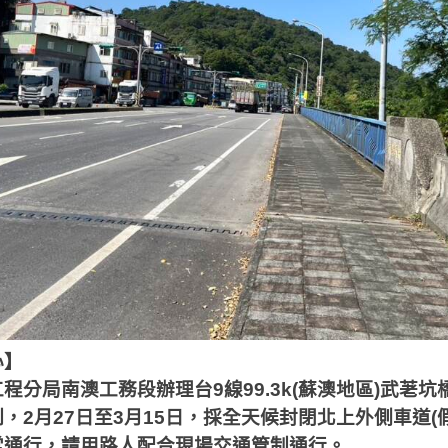
心】
工程分局南澳工務段辦理台
9
線
99.3k(
蘇澳地區
)
武荖坑
制，
2
月
27
日至
3
月
15
日，採全天候封閉北上外側車道
(
常通行，請用路人配合現場交通管制通行。