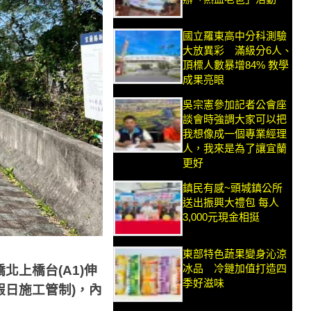
國立羅東高中分科測驗
大放異彩 滿級分6人、
頂標人數暴增84% 教學
成果亮眼
吳宗憲參加記者公會座
談會時強調大家可以把
我想像成一個專業經理
人，我來是為了讓宜蘭
更好
鎮民有感~頭城鎮公所
送出振興大禮包 每人
3,000元現金相挺
東部特色蔬果變身沁涼
冰品 冷鏈加值打造四
橋北上橋台
(A1)
伸
季好滋味
假日施工管制
)
，內