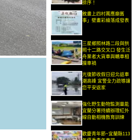
排序！
敘畫上四村萬應廟舊
事」壁畫彩繪落成發表
三星鄉照林路二段與拱
照十二路交叉口 發生泛
舟業者大貨車與轎車相
撞車禍
光復節收假日迎北返車
潮高峰 宜警全力疏導讓
您平安返家
強化野生動物監測量能
宜蘭分署持續辦理紅外
線自動相機教育訓練
歡慶青年節~宜蘭縣113