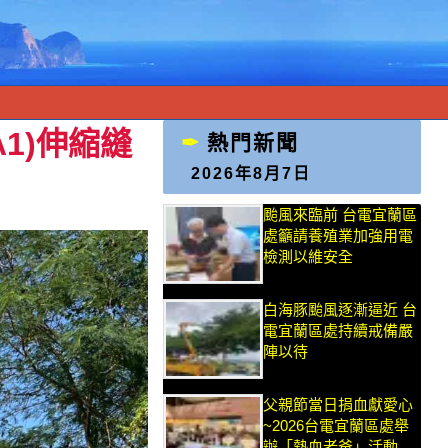
A1)伸縮縫
熱門新聞
2026年8月7日
颱風來臨前 台電宜蘭區
處籲請養殖業加強用電
檢測以維安全
白海豚颱風逐漸逼近 台
電宜蘭區處持續戒備嚴
陣以待
父親節當日捐血獻愛心
~2026台電宜蘭區處舉
辦「熱血老爸」活動