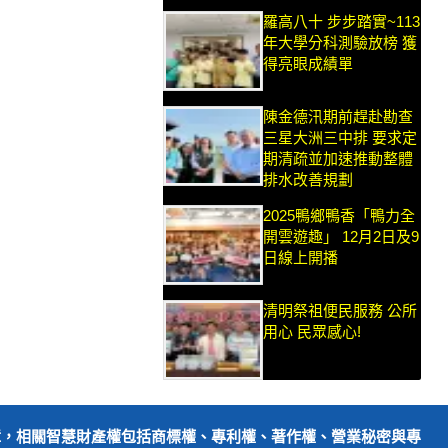
羅高八十 步步踏實~113
年大學分科測驗放榜 獲
得亮眼成績單
陳金德汛期前趕赴勘查
三星大洲三中排 要求定
期清疏並加速推動整體
排水改善規劃
2025鴨鄉鴨香「鴨力全
開雲遊趣」 12月2日及9
日線上開播
清明祭祖便民服務 公所
用心 民眾感心!
障，相關智慧財產權包括商標權、專利權、著作權、營業秘密與專