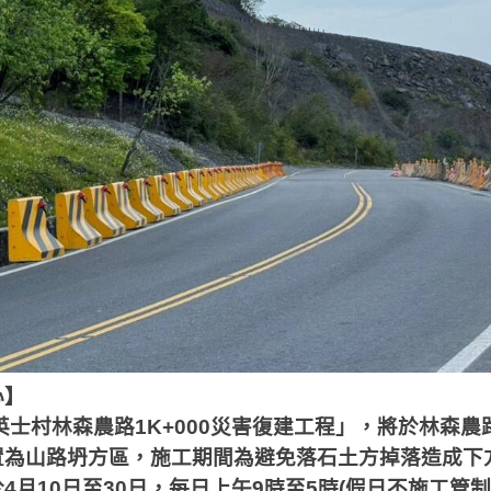
心】
英士村林森農路
1K+000
災害復建工程」，將於林森農
置為山路坍方區，施工期間為避免落石土方掉落造成下
於
4
月
10
日至
30
日，每日上午
9
時至
5
時
(
假日不施工管制