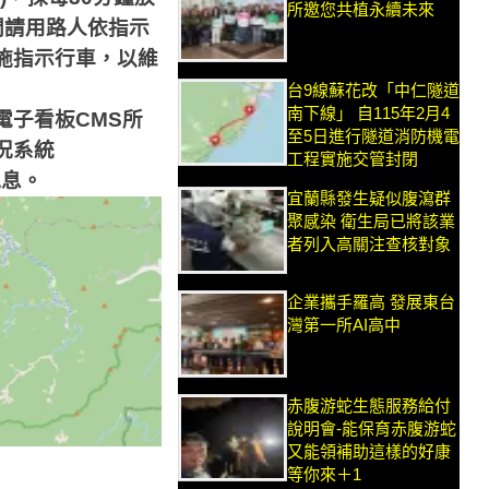
所邀您共植永續未來
間請用路人依指示
施指示行車，以維
台9線蘇花改「中仁隧道
南下線」 自115年2月4
電子看板
CMS
所
至5日進行隧道消防機電
況系統
工程實施交管封閉
訊息。
宜蘭縣發生疑似腹瀉群
聚感染 衛生局已將該業
者列入高關注查核對象
企業攜手羅高 發展東台
灣第一所AI高中
赤腹游蛇生態服務給付
說明會-能保育赤腹游蛇
又能領補助這樣的好康
等你來＋1