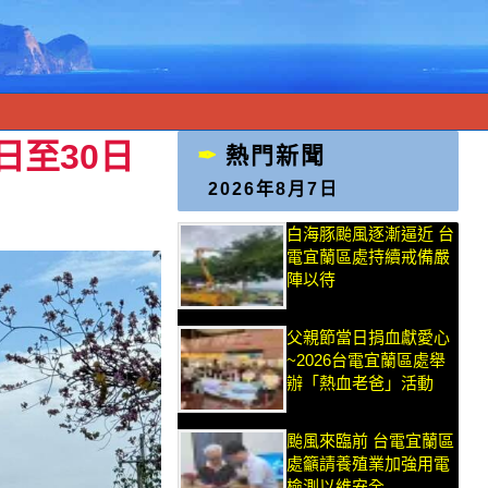
0日至30日
熱門新聞
2026年8月7日
白海豚颱風逐漸逼近 台
電宜蘭區處持續戒備嚴
陣以待
父親節當日捐血獻愛心
~2026台電宜蘭區處舉
辦「熱血老爸」活動
颱風來臨前 台電宜蘭區
處籲請養殖業加強用電
檢測以維安全