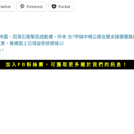
Twitter
Pinterest
Pocket
下
3地震，因落石衝擊造成斷橋，所幸
台7甲線中橫公路宜蘭支線棲蘭路段
一
害，舊橋面上已增設密排銲接12
篇
橋。
文
章：
加入FB粉絲團，可獲取更多關於我們的訊息！