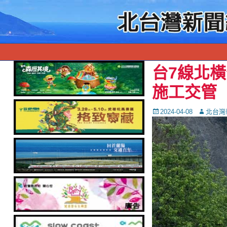
台7線北橫公
施工交管
Posted
Autor
2024-04-08
北台灣
on