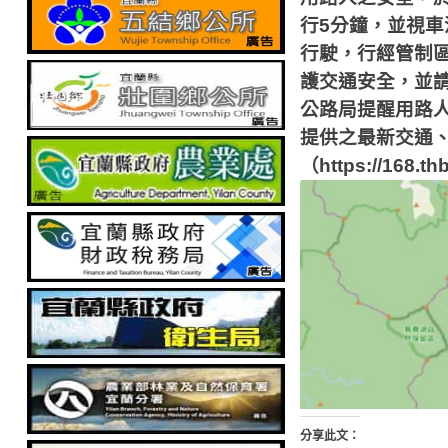
行
5
分鐘，並視車
行駛，行經管制
護交通安全，並
公路局提醒用路
提供之最新交通
（
https://168.th
分享此文：