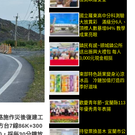
國立羅東高中分科測驗
大放異彩 滿級分6人、
頂標人數暴增84% 教學
成果亮眼
鎮民有感~頭城鎮公所
送出振興大禮包 每人
3,000元現金相挺
東部特色蔬果變身沁涼
冰品 冷鏈加值打造四
季好滋味
歡慶青年節~宜蘭縣113
年優秀青年表揚
路施作災後復建工
方台
7
線
86K+300
持發票換苗木 宜蘭市公
)
，採每
30
分鐘放