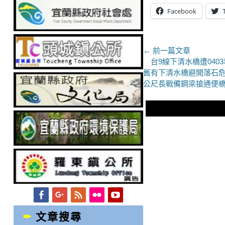
Facebook
文
← 前一篇文章
上
台9線下清水橋遭040
章
一
舊有下清水橋避開落石危
導
篇
公尺長戰備鋼梁搶通便
文
覽
章：
Facebook
Googleplus
Feed
Flickr
YouTube
文章搜尋