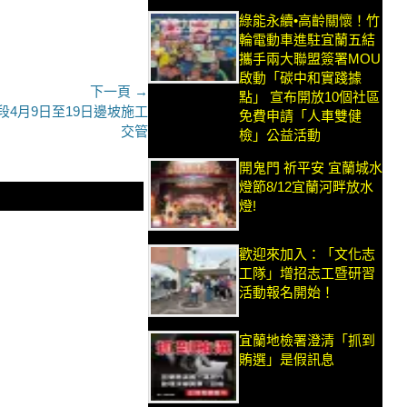
綠能永續•高齡關懷！竹
輪電動車進駐宜蘭五結
攜手兩大聯盟簽署MOU
啟動「碳中和實踐據
下一頁 →
點」 宣布開放10個社區
4月9日至19日邊坡施工
免費申請「人車雙健
交管
檢」公益活動
開鬼門 祈平安 宜蘭城水
燈節8/12宜蘭河畔放水
燈!
歡迎來加入：「文化志
工隊」增招志工暨研習
活動報名開始！
宜蘭地檢署澄清「抓到
賄選」是假訊息