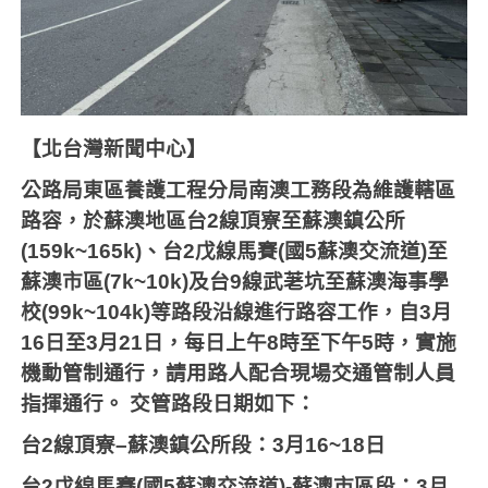
【北台灣新聞中心】
公路局東區養護工程分局南澳工務段為維護轄區
路容，於蘇澳地區台
2
線頂寮至蘇澳鎮公所
(159k~165k)
、台
2
戊線馬賽
(
國
5
蘇澳交流道
)
至
蘇澳市區
(7k~10k)
及台
9
線武荖坑至蘇澳海事學
校
(99k~104k)
等路段沿線進行路容工作，自
3
月
16
日至
3
月
21
日，每日上午
8
時至下午
5
時，實施
機動管制通行，請用路人配合現場交通管制人員
指揮通行。
交管路段日期如下：
台
2
線頂寮
–
蘇澳鎮公所段：
3
月
16~18
日
台
2
戊線馬賽
(
國
5
蘇澳交流道
)-
蘇澳市區段：
3
月