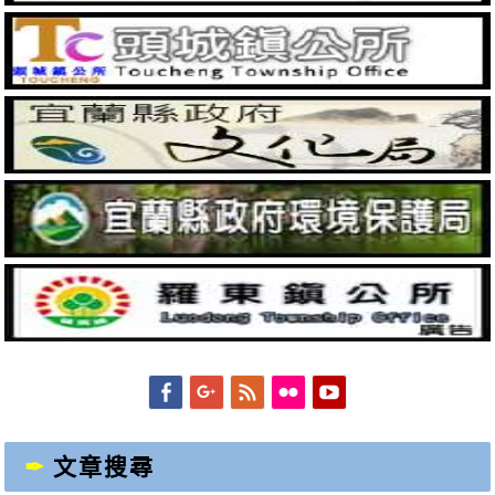
Facebook
Googleplus
Feed
Flickr
YouTube
文章搜尋