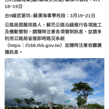
18~19
日
台
9
線武荖坑
–
蘇澳海事學校段：
3
月
19~21
日
公路局提醒用路人，蘇花公路沿線進行各項施工
及機動管制，請隨時注意各項管制訊息，並請多
利用公路局省道即時路況系統
（
https
：
//168.thb.gov.tw
）並隨時注意收聽廣
播訊息。