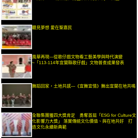
聽見夢想 愛在聖嘉民
風華再現—從歌仔戲文物看工藝美學與時代演變
~「113-114年宜蘭縣歌仔戲」文物普查成果發表
舞蹈回家，土地共感—《宜舞宜情》舞出宜蘭在地共鳴
全聯集團獲四大獎肯定 勇奪首屆「ESG for Culture文
化影響力大獎」 落實傳統文化價值、與在地共好 打
造文化永續新典範