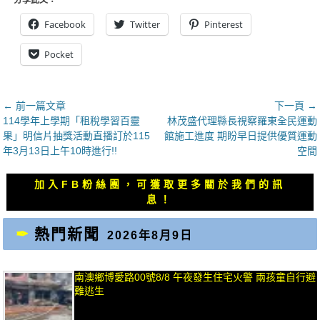
分享此文：
Facebook
Twitter
Pinterest
Pocket
文
← 前一篇文章
下一頁 →
上
下
114學年上學期「租稅學習百靈
林茂盛代理縣長視察羅東全民運動
章
一
一
果」明信片抽獎活動直播訂於115
館施工進度 期盼早日提供優質運動
導
篇
篇
年3月13日上午10時進行!!
空間
覽
文
文
章：
章：
加入FB粉絲團，可獲取更多關於我們的訊
息！
熱門新聞
2026年8月9日
南澳鄉博愛路00號8/8 午夜發生住宅火警 兩孩童自行避
難逃生