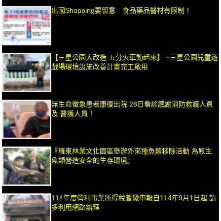
出國Shopping要留意 食品藥品醫材有限制！
【三星公園大改造 五分火車動起來】 ~三星公園兒童遊
戲場環境設施改善計畫完工啟用
無生命徵象患者康復出院 28日看診感謝消防救護人員
及 醫護人員！
『羅東林業文化園區舉辦外來種魚類移除活動 為原生
魚類營造安全的生存環境』
114年度營利事業所得稅暫繳申報自114年9月1日起 請
多利用網路辦理