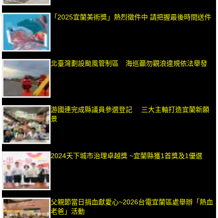
「2025宜蘭美術獎」熱烈徵件中 請把握最後時間送件
北臺灣劃設颱風管制區 海巡籲勿觀浪違規依法舉發
游國連完成縣議員參選登記 三大主軸打造宜蘭新願
景
2024天下城市治理卓越獎 ~宜蘭縣獲1首獎及1優選
父親節當日捐血獻愛心~2026台電宜蘭區處舉辦「熱血
老爸」活動