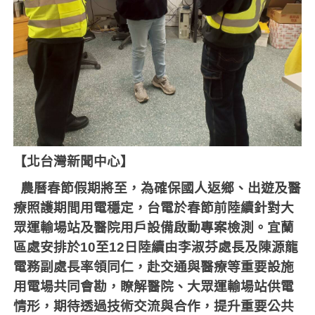
【北台灣新聞中心】
農曆春節假期將至，為確保國人返鄉、出遊及醫
療照護期間用電穩定，台電於春節前陸續針對大
眾運輸場站及醫院用戶設備啟動專案檢測。宜蘭
區處安排於
10
至
12
日陸續由李淑芬處長及陳源龍
電務副處長率領同仁，赴交通與醫療等重要設施
用電場共同會勘，瞭解醫院、大眾運輸場站供電
情形，期待透過技術交流與合作，提升重要公共