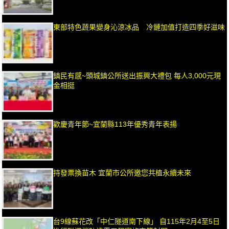
東部特色蔬果變身沁涼冰品 冷鏈加值打造四季好滋味
鎮民有感~頭城鎮公所送出振興大禮包 每人3,000元現
金相挺
歡慶青年節~宜蘭縣113年優秀青年表揚
持發票換苗木 宜蘭市公所邀您共植永續未來
台9線蘇花改「中仁隧道南下線」 自115年2月4至5日