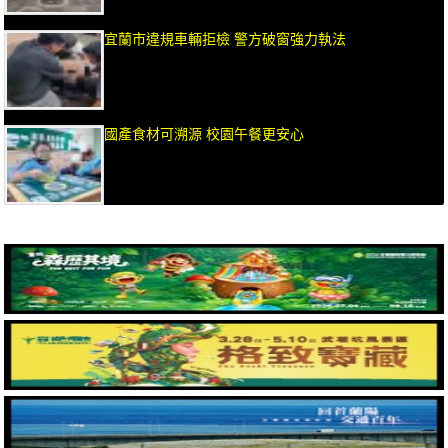
宜蘭市違規車輛拒檢 警方破窗強力執法
國產食材可溯源 校園午餐更安心