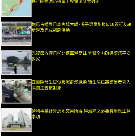
進行隧道消防機電工程實施交管封閉
跑馬古道與日本宮城大崎･鳴子溫泉步道5/18簽訂友誼
步道及完成揭牌活動
光復節收假日迎北返車潮高峰 宜警全力疏導讓您平安
返家
宜蘭縣發生疑似腹瀉群聚感染 衛生局已將該業者列入
高關注查核對象
營利事業計算房地交易所得 得減除之必要費用應注意
事項