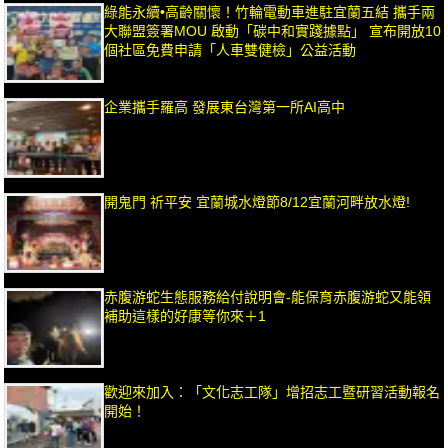
綠能永續•高齡關懷！竹輪電動車進駐宜蘭五結 攜手兩
大聯盟簽署MOU 啟動「碳中和實踐據點」 宣布開放10
個社區免費申請「人車雙健檢」公益活動
企業攜手羅高 發展東台灣第一所AI高中
開鬼門 祈平安 宜蘭城水燈節8/12宜蘭河畔放水燈!
赤腹游蛇生態服務給付說明會-能保育赤腹游蛇又能領
補助這樣的好康等你來＋1
歡迎來加入：「文化志工隊」增招志工暨研習活動報名
開始！