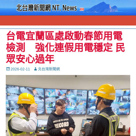
台電宜蘭區處啟動春節用電
檢測 強化連假用電穩定 民
眾安心過年
Posted
Autor
2026-02-11
北台灣新聞網
on