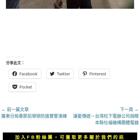
分享此文：
Facebook
Twitter
Pinterest
Pocket
文
← 前一篇文章
下一頁 →
上
下
羅東分局春節前舉辦防搶實警演練
讓愛傳遞－台灣松下電器公司捐贈
章
一
一
本縣社福機構團體電器
導
篇
篇
覽
文
文
加入FB粉絲團，可獲取更多關於我們的訊