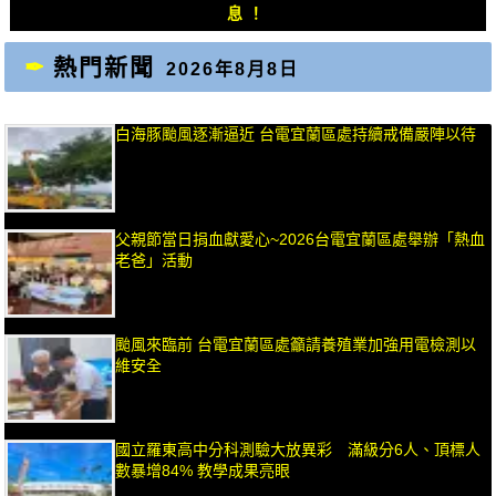
章：
章：
息！
熱門新聞
2026年8月8日
白海豚颱風逐漸逼近 台電宜蘭區處持續戒備嚴陣以待
父親節當日捐血獻愛心~2026台電宜蘭區處舉辦「熱血
老爸」活動
颱風來臨前 台電宜蘭區處籲請養殖業加強用電檢測以
維安全
國立羅東高中分科測驗大放異彩 滿級分6人、頂標人
數暴增84% 教學成果亮眼