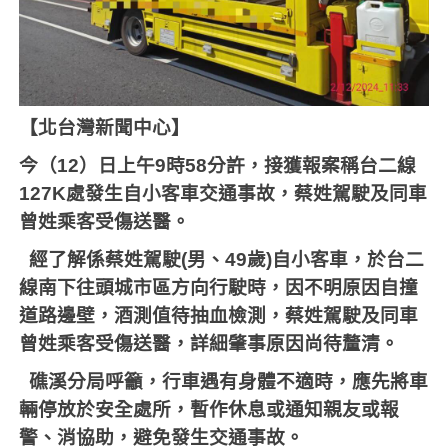
【北台灣新聞中心】
今（
12
）日上午
9
時
58
分許，接獲報案稱台二線
127K
處發生自小客車交通事故，蔡姓駕駛及同車
曾姓乘客受傷送醫。
經了解係蔡姓駕駛
(
男、
49
歲
)
自小客車，於台二
線南下往頭城市區方向行駛時，因不明原因自撞
道路邊壁，酒測值待抽血檢測，蔡姓駕駛及同車
曾姓乘客受傷送醫，詳細肇事原因尚待釐清。
礁溪分局呼籲，行車遇有身體不適時，應先將車
輛停放於安全處所，暫作休息或通知親友或報
警、消協助，避免發生交通事故。