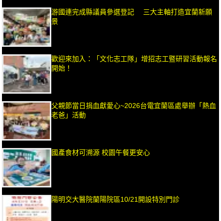
游國連完成縣議員參選登記 三大主軸打造宜蘭新願
景
歡迎來加入：「文化志工隊」增招志工暨研習活動報名
開始！
父親節當日捐血獻愛心~2026台電宜蘭區處舉辦「熱血
老爸」活動
國產食材可溯源 校園午餐更安心
陽明交大醫院蘭陽院區10/21開設特別門診