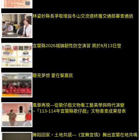
林姿妙縣長爭取增設冬山交流道終獲交通部審查通過
宜蘭縣2026城鎮韌性防空演習 將於8月13日登
聽見夢想 愛在聖嘉民
風華再現—從歌仔戲文物看工藝美學與時代演變
~「113-114年宜蘭縣歌仔戲」文物普查成果發表
舞蹈回家，土地共感—《宜舞宜情》舞出宜蘭在地共鳴