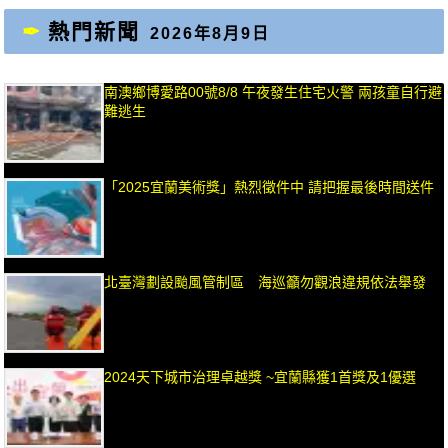
熱門新聞
2026年8月9日
南澳鄉博愛路00號8/8 午夜發生住宅火警 兩孩童自行避
難逃生
「2025宜蘭美術獎」熱烈徵件中 請把握最後時間送件
北臺灣劃設颱風管制區 海巡籲勿觀浪違規依法舉發
2024天下城市治理卓越獎 ~宜蘭縣獲1首獎及1優選