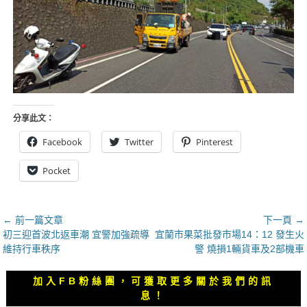
分享此文：
Facebook
Twitter
Pinterest
Pocket
文
← 前一篇文章
下一頁 →
上
下
初三迎首波北返車潮 宜警加強疏導
宜蘭市果菜批發市場14：12 發生火
章
一
一
維持行車秩序
警 燒損1輛貨車及2部機車
導
篇
篇
覽
文
文
加入FB粉絲團，可獲取更多關於我們的訊
章：
章：
息！