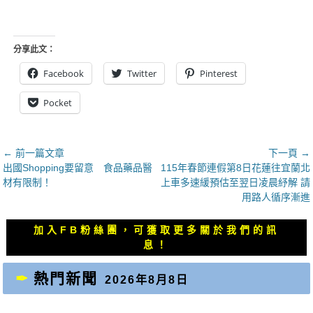
分享此文：
Facebook
Twitter
Pinterest
Pocket
文
← 前一篇文章
下一頁 →
上
下
出國Shopping要留意 食品藥品醫
115年春節連假第8日花蓮往宜蘭北
章
一
一
材有限制！
上車多速緩預估至翌日凌晨紓解 請
導
篇
篇
用路人循序漸進
覽
文
文
章：
章：
加入FB粉絲團，可獲取更多關於我們的訊
息！
熱門新聞
2026年8月8日