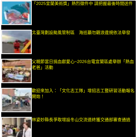
「2025宜蘭美術獎」熱烈徵件中 請把握最後時間送件
北臺灣劃設颱風管制區 海巡籲勿觀浪違規依法舉發
父親節當日捐血獻愛心~2026台電宜蘭區處舉辦「熱血
老爸」活動
歡迎來加入：「文化志工隊」增招志工暨研習活動報名
開始！
林姿妙縣長爭取增設冬山交流道終獲交通部審查通過