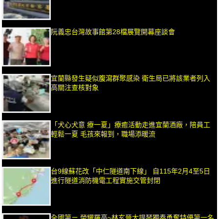
阮義忠台灣故事館第28檔展覽開幕座談會
宜蘭縣發生疑似腹瀉群聚感染 衛生局已將該業者列入
高關注查核對象
「犬心犬意 療一夏」療癒活動走進宜蘭酒廠，陪員工
輕鬆一夏 毛孩來報到，職場添暖流
台9線蘇花改「中仁隧道南下線」 自115年2月4至5日
進行隧道消防機電工程實施交管封閉
全國第ㄧ 榮耀羅高~林玄晉大提琴獨奏勇奪特優第一名