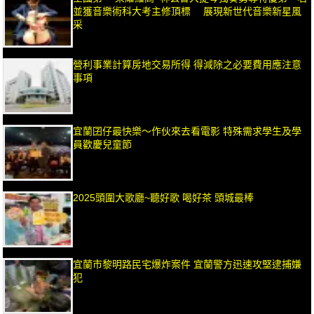
並獲音樂術科大考主修頂標 展現新世代音樂新星風
采
營利事業計算房地交易所得 得減除之必要費用應注意
事項
宜蘭囝仔最快樂～作伙來去看電影 特殊需求學生及學
員歡慶兒童節
2025頭圍大歌廳~聽好歌 喝好茶 頭城最棒
宜蘭市黎明路民宅爆炸案件 宜蘭警方迅速攻堅逮捕嫌
犯