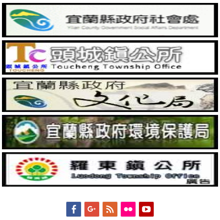
Facebook
Googleplus
Feed
Flickr
YouTube