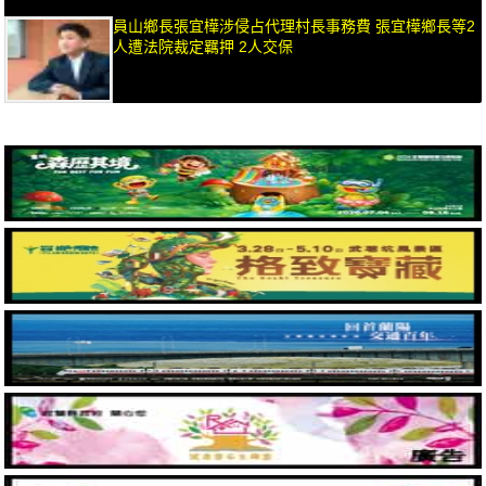
員山鄉長張宜樺涉侵占代理村長事務費 張宜樺鄉長等2
人遭法院裁定羈押 2人交保