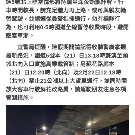
道
5
號北上壅塞情形將持續至深夜始能紓解，行
車時間較長，請充足體力再上路，或可與親友輪
替駕駛，並請遵從員警指揮通行，勿有插隊行
為，也可利用
0-5
時國道全線暫停收費時段，避開
壅塞車潮。
宜警局提醒，連假期間請記得收聽警廣掌握
最新路況，國道
5
號本（
21
）日
13-18
時蘇澳至頭
城北向入口實施高乘載管制；另蘇花路廊本
（
21
）日
12-20
時（北向）及
2
月
22
日
12-18
時
（北向）禁止
21
公噸以上大貨車通行，並同時開
放大客車行駛蘇花改路肩，請駕駛朋友注意各項
管制措施。