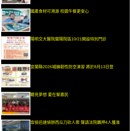
國產食材可溯源 校園午餐更安心
陽明交大醫院蘭陽院區10/21開設特別門診
宜蘭縣2026城鎮韌性防空演習 將於8月13日登
聽見夢想 愛在聖嘉民
宜檢迅速偵辦西瓜刀砍人案 聲請法院羈押4人獲准