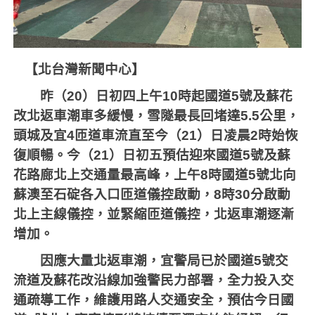
【北台灣新聞中心】
昨（
20
）日初四上午
10
時起國道
5
號及蘇花
改北返車潮車多緩慢，雪隧最長回堵達
5.5
公里，
頭城及宜
4
匝道車流直至今（
21
）日凌晨
2
時始恢
復順暢。今（
21
）日初五預估迎來國道
5
號及蘇
花路廊北上交通量最高峰，上午
8
時國道
5
號北向
蘇澳至石碇各入口匝道儀控啟動，
8
時
30
分啟動
北上主線儀控，並緊縮匝道儀控，北返車潮逐漸
增加。
因應大量北返車潮，宜警局已於國道
5
號交
流道及蘇花改沿線加強警民力部署，全力投入交
通疏導工作，維護用路人交通安全，預估今日國