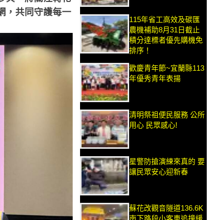
網，共同守護每一
115年省工高效及碳匯
農機補助8月31日截止
積分達標者優先購機免
排序！
歡慶青年節~宜蘭縣113
年優秀青年表揚
清明祭祖便民服務 公所
用心 民眾感心!
星警防搶演練來真的 要
讓民眾安心迎新春
蘇花改觀音隧道136.6K
南下路段小客車追撞緩