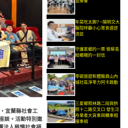
音樂會
年菜吃太飽? ~陽明交大
醫院呼籲小心胃食道逆
流症
守護家鄉的一票 檢察長
給鄉親的一封信
零碳旅遊新體驗員山內
城社區淨零力阿卡啟動
三星鄉照林路二段與拱
照十二路交叉口 發生泛
，宜蘭縣社會工
舟業者大貨車與轎車相
座談。活動特別邀
撞車禍
團法人慈懷社會福