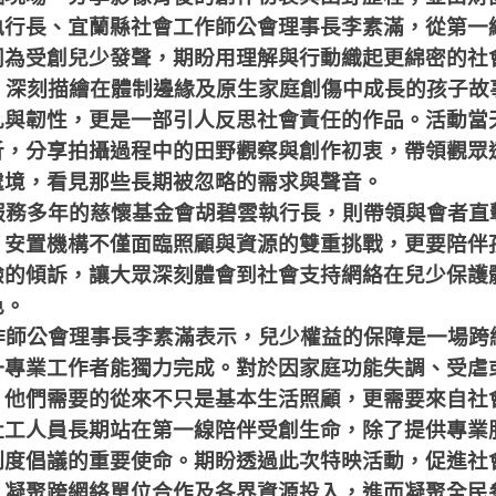
執行長、宜蘭縣社會工作師公會理事長李素滿，從第一
同為受創兒少發聲，期盼用理解與行動織起更綿密的社
》深刻描繪在體制邊緣及原生家庭創傷中成長的孩子故
扎與韌性，更是一部引人反思社會責任的作品。活動當
析，分享拍攝過程中的田野觀察與創作初衷，帶領觀眾
處境，看見那些長期被忽略的需求與聲音。
服務多年的慈懷基金會胡碧雲執行長，則帶領與會者直
，安置機構不僅面臨照顧與資源的雙重挑戰，更要陪伴
驗的傾訴，讓大眾深刻體會到社會支持網絡在兒少保護
色。
作師公會理事長李素滿表示，兒少權益的保障是一場跨
一專業工作者能獨力完成。對於因家庭功能失調、受虐
，他們需要的從來不只是基本生活照顧，更需要來自社
社工人員長期站在第一線陪伴受創生命，除了提供專業
制度倡議的重要使命。期盼透過此次特映活動，促進社
，凝聚跨網絡單位合作及各界資源投入，進而凝聚全民