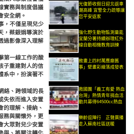
光復節收假日迎北返車
線實務與制度倡議
潮高峰 宜警全力疏導讓
會安全網。
您平安返家
事，不僅呈現兒少
天，蔡銀娟導演於
強化野生動物監測量能
宜蘭分署持續辦理紅外
透過影像深入理解
線自動相機教育訓練
擊第一線工作的酸
敘畫上四村萬應廟舊
孩子重建對人的信
事」壁畫彩繪落成發表
體系中，扮演著不
救國團「義工有愛 熱血
網絡、跨領域的長
台灣」熱情青年捐血活
或失依而進入安置
動共募得64500cc熱血
會的理解、接納、
服務與關懷外，更
樂齡逗陣行 正聲廣播
走入蘇南社區送暖
會大眾對兒少安置
參與、將關注轉化