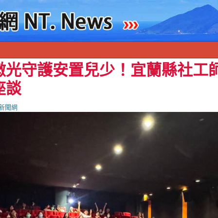
微光守護安置兒少！宜蘭縣社工
座談
新聞網