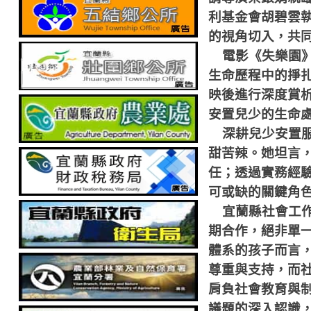
利基金會胡碧雲
的視角切入，共
電影《失樂園
生命歷程中的掙
映後進行深度賞
安置兒少的生命
深耕兒少安置
甜苦辣。她坦言
任；透過實務經
可或缺的關鍵角
宜蘭縣社會工
期合作，絕非單
體系的孩子而言
尊重與支持，而
肩負社會教育與
議題的深入認識