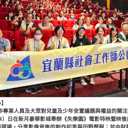
心】
作專業人員及大眾對兒童及少年安置議題與權益的關注
14）日在新月豪華影城舉辦《失樂園》電影特映暨映後
臨現場，分享影像背後的創作初衷與田野歷程；並由財