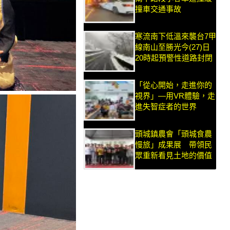
撞車交通事故
寒流南下低溫來襲台7甲
線南山至勝光今(27)日
20時起預警性道路封閉
「從心開始，走進你的
視界」—用VR體驗，走
進失智症者的世界
頭城鎮農會「頭城食農
慢旅」成果展 帶領民
眾重新看見土地的價值