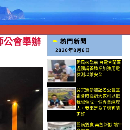
師公會舉辦
熱門新聞
2026年8月6日
颱風來臨前 台電宜蘭區
處籲請養殖業加強用電
檢測以維安全
吳宗憲參加記者公會座
談會時強調大家可以把
我想像成一個專業經理
人，我來是為了讓宜蘭
更好
醫病雙贏 再創新猷 端午