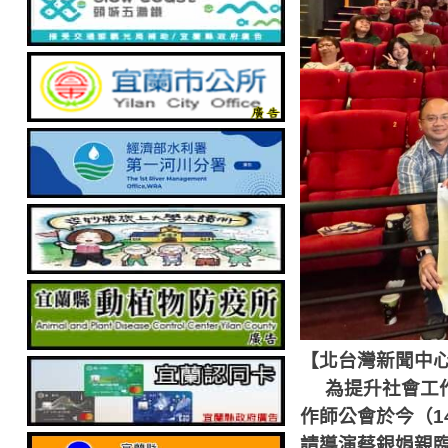
【北台灣新聞中
為提升社會工
作師公會於今（
請導演蔡銀娟親