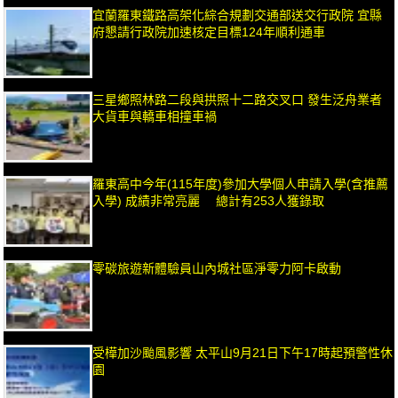
宜蘭羅東鐵路高架化綜合規劃交通部送交行政院 宜縣
府懇請行政院加速核定目標124年順利通車
三星鄉照林路二段與拱照十二路交叉口 發生泛舟業者
大貨車與轎車相撞車禍
羅東高中今年(115年度)參加大學個人申請入學(含推薦
入學) 成績非常亮麗 總計有253人獲錄取
零碳旅遊新體驗員山內城社區淨零力阿卡啟動
受樺加沙颱風影響 太平山9月21日下午17時起預警性休
園