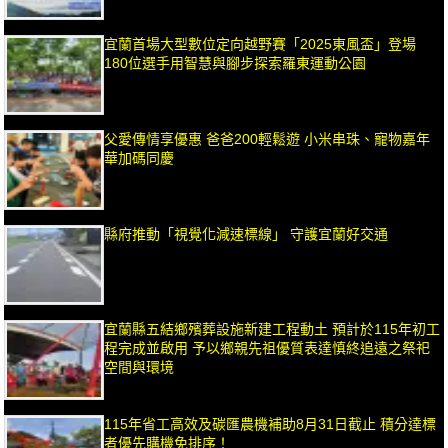
宜蘭首場大型數位定向越野賽「2025東風盃」登場
180位選手用智慧與腳步探索羅東運動公園
父愛傳情享優惠 爸爸200輕鬆遊 小米串珠、寵物嘉年
華加碼同慶
縣府推動「視覺化減速標線」 守護宜蘭好交通
宜蘭縣五結鄉殯葬設施新建工程動土 預計於115年初工
程完成並啟用 予以鄉親先祖優質表達慎終追遠之祭祀
空間與環境
115年省工高效及碳匯農機補助8月31日截止 積分達標
者優先購機免排序！