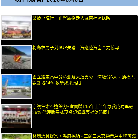
樂齡逗陣行 正聲廣播走入蘇南社區送暖
粉鳥林男子划SUP失聯 海巡陸海空全力協尋
國立羅東高中分科測驗大放異彩 滿級分6人、頂標人
數暴增84% 教學成果亮眼
守護生命不遺餘力~宜蘭縣115年上半年急救成功率破
36% 代理縣長林茂盛親頒獎表揚消防同仁
林麗議員提案，縣府採納~ 宜蘭三大交通門戶車牌辨識