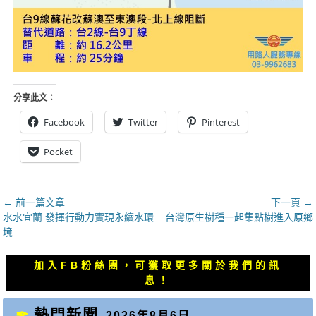
分享此文：
Facebook
Twitter
Pinterest
Pocket
文
← 前一篇文章
下一頁 →
上
下
水水宜蘭 發揮行動力實現永續水環
台灣原生樹種一起集點樹進入原鄉
章
一
一
境
導
篇
篇
覽
文
文
加入FB粉絲團，可獲取更多關於我們的訊
章：
章：
息！
熱門新聞
2026年8月6日