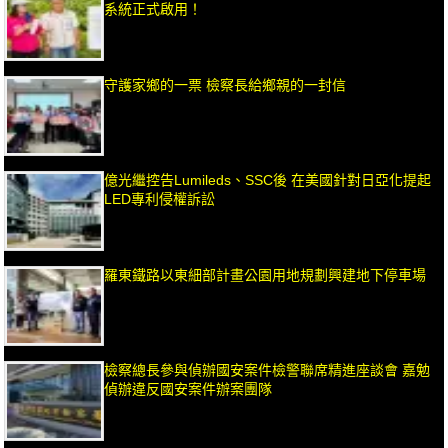
系統正式啟用！
守護家鄉的一票 檢察長給鄉親的一封信
億光繼控告Lumileds、SSC後 在美國針對日亞化提起
LED專利侵權訴訟
羅東鐵路以東細部計畫公園用地規劃興建地下停車場
檢察總長參與偵辦國安案件檢警聯席精進座談會 嘉勉
偵辦違反國安案件辦案團隊