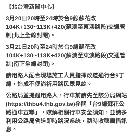
【北台灣新聞中心】
3
月
20
日
20
時至
24
時於台
9
線蘇花改
104K+130~113K+420(
蘇澳至東澳路段
)
交通管
制
(
北上全線封閉
)
。
3
月
21
日
20
時至
24
時於台
9
線蘇花改
104K+130~113K+420(
蘇澳至東澳路段
)
交通管
制
(
南下全線封閉
)
。
請用路人配合現場施工人員指揮改道通行台
9
丁
線，造成不便尚祈用路民眾見諒。
公路局並提醒用路人，行車前請先至該分局網站
(https://thbu4.thb.gov.tw)
參閱「台
9
線蘇花公
路通車宣導」，瞭解相關行車安全須知，並請多
利用公路局省道即時路況系統，隨時收聽廣播訊
息。