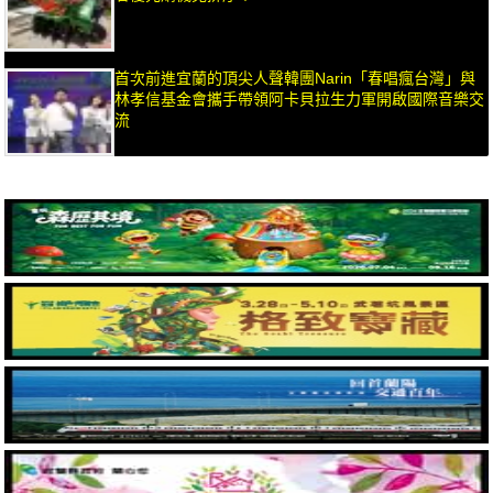
首次前進宜蘭的頂尖人聲韓團Narin「春唱瘋台灣」與
林孝信基金會攜手帶領阿卡貝拉生力軍開啟國際音樂交
流