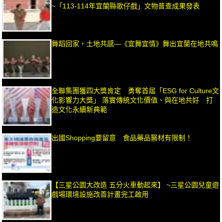
~「113-114年宜蘭縣歌仔戲」文物普查成果發表
舞蹈回家，土地共感—《宜舞宜情》舞出宜蘭在地共鳴
全聯集團獲四大獎肯定 勇奪首屆「ESG for Culture文
化影響力大獎」 落實傳統文化價值、與在地共好 打
造文化永續新典範
出國Shopping要留意 食品藥品醫材有限制！
【三星公園大改造 五分火車動起來】 ~三星公園兒童遊
戲場環境設施改善計畫完工啟用