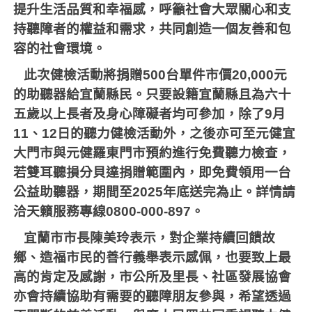
提升生活品質和幸福感，呼籲社會大眾關心和支
持聽障者的權益和需求，共同創造一個友善和包
容的社會環境。
此次健檢活動將捐贈
500
台單件市價
20,000
元
的助聽器給宜蘭縣民。只要設籍宜蘭縣且為六十
五歲以上長者及身心障礙者均可參加，除了
9
月
11
、
12
日的聽力健檢活動外，之後亦可至元健宜
大門市與元健羅東門市預約進行免費聽力檢查，
若雙耳聽損分貝達捐贈範圍內，即免費領用一台
公益助聽器，期間至
2025
年底送完為止。詳情請
洽天籟服務專線
0800-000-897
。
宜蘭市市長陳美玲表示，對企業持續回饋故
鄉、造福市民的善行義舉表示感佩，也要致上最
高的肯定及感謝，市公所及里長、社區發展協會
亦會持續協助有需要的聽障朋友參與，希望透過