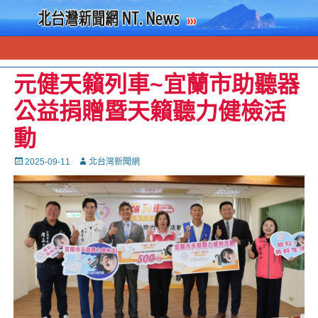
元健天籟列車~宜蘭市助聽器
公益捐贈暨天籟聽力健檢活
動
Posted
Autor
2025-09-11
北台灣新聞網
on