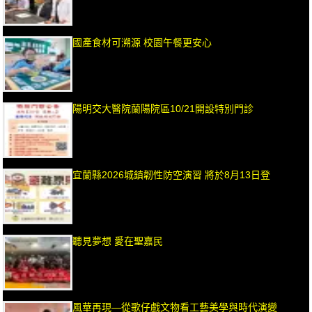
國產食材可溯源 校園午餐更安心
陽明交大醫院蘭陽院區10/21開設特別門診
宜蘭縣2026城鎮韌性防空演習 將於8月13日登
聽見夢想 愛在聖嘉民
風華再現—從歌仔戲文物看工藝美學與時代演變