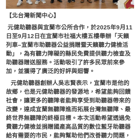
【北台灣新聞中心】
元健助聽器與宜蘭市公所合作，於
2025
年
9
月
11
日至
9
月
12
日在宜蘭市社福大樓五樓舉辦「天籟
列車
–
宜蘭市助聽器公益捐贈暨天籟聽力健檢活
動」，為有聽力障礙的縣民免費提供聽力檢查及
助聽器贈送服務。活動吸引了許多民眾前來參
加，並獲得了廣泛的好評與迴響。
元健助聽器創辦人吳志賢表示，宜蘭市是他的
故鄉，也是元健助聽器的發源地，希望能夠回饋
社會，讓更多的聽障者能夠享受到助聽器帶來的
改變，達成宜蘭無聽障進而拓展台灣無聽障、最
終世界無聽障的終極目標。本次活動希望透過免
費聽力健檢並捐贈國產高品質的數位藍牙助聽器
給有需要的市民，能夠幫助他們改善聽力問題，