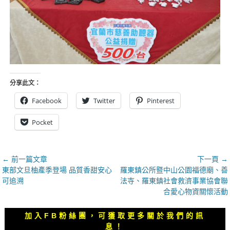
分享此文：
Facebook
Twitter
Pinterest
Pocket
文
← 前一篇文章
下一頁 →
上
下
東部文旦柚產季登場 品質香甜安心
羅東鎮公所暨中山公園福德廟、善
章
一
一
可追溯
法寺、羅東鎮社會救濟事業協會聯
導
篇
篇
合愛心物資關懷活動
覽
文
文
章：
章：
加入FB粉絲團，可獲取更多關於我們的訊
息！