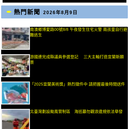
熱門新聞
2026年8月9日
南澳鄉博愛路00號8/8 午夜發生住宅火警 兩孩童自行避
難逃生
游國連完成縣議員參選登記 三大主軸打造宜蘭新願
景
「2025宜蘭美術獎」熱烈徵件中 請把握最後時間送件
北臺灣劃設颱風管制區 海巡籲勿觀浪違規依法舉發