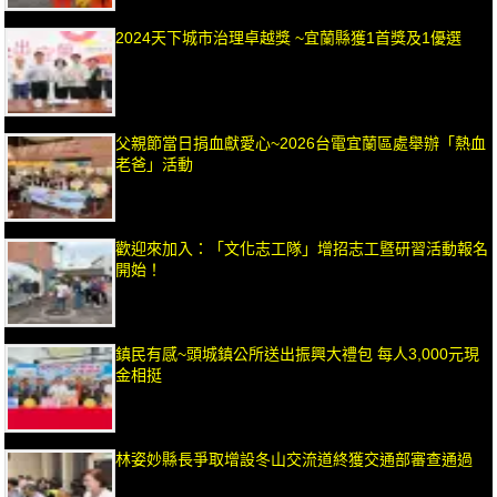
2024天下城市治理卓越獎 ~宜蘭縣獲1首獎及1優選
父親節當日捐血獻愛心~2026台電宜蘭區處舉辦「熱血
老爸」活動
歡迎來加入：「文化志工隊」增招志工暨研習活動報名
開始！
鎮民有感~頭城鎮公所送出振興大禮包 每人3,000元現
金相挺
林姿妙縣長爭取增設冬山交流道終獲交通部審查通過