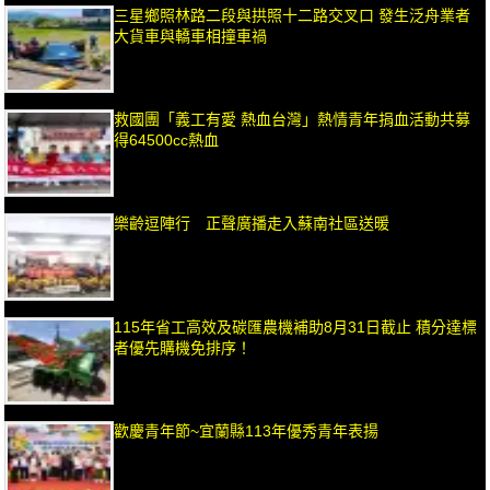
三星鄉照林路二段與拱照十二路交叉口 發生泛舟業者
大貨車與轎車相撞車禍
救國團「義工有愛 熱血台灣」熱情青年捐血活動共募
得64500cc熱血
樂齡逗陣行 正聲廣播走入蘇南社區送暖
115年省工高效及碳匯農機補助8月31日截止 積分達標
者優先購機免排序！
歡慶青年節~宜蘭縣113年優秀青年表揚