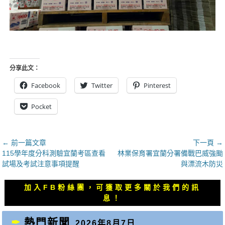
分享此文：
Facebook
Twitter
Pinterest
Pocket
文
← 前一篇文章
下一頁 →
上
下
115學年度分科測驗宜蘭考區查看
林業保育署宜蘭分署備戰巴威強颱
章
一
一
試場及考試注意事項提醒
與漂流木防災
導
篇
篇
覽
文
文
加入FB粉絲團，可獲取更多關於我們的訊
章：
章：
息！
熱門新聞
2026年8月7日