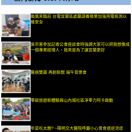
颱風來臨前 台電宜蘭區處籲請養殖業加強用電檢測以
維安全
吳宗憲參加記者公會座談會時強調大家可以把我想像成
一個專業經理人，我來是為了讓宜蘭更好
醫病雙贏 再創新猷 端午音樂會
零碳旅遊新體驗員山內城社區淨零力阿卡啟動
年菜吃太飽? ~陽明交大醫院呼籲小心胃食道逆流症