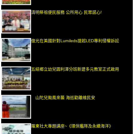
清明祭祖便民服務 公所用心 民眾感心!
億光在美國針對Lumileds提起LED專利侵權訴訟
五結鄉立幼兒園利澤分班新建多元教室正式啟用
山陀兒颱風來襲 海巡勸離維民安
羅東社大專題講座~《環保艦隊及永續海洋》