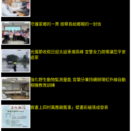
守護家鄉的一票 檢察長給鄉親的一封信
光復節收假日迎北返車潮高峰 宜警全力疏導讓您平安
返家
強化野生動物監測量能 宜蘭分署持續辦理紅外線自動
相機教育訓練
敘畫上四村萬應廟舊事」壁畫彩繪落成發表