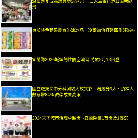
游國連完成縣議員參選登記 三大主軸打造宜蘭新願
景
東部特色蔬果變身沁涼冰品 冷鏈加值打造四季好滋味
宜蘭縣2026城鎮韌性防空演習 將於8月13日登
國立羅東高中分科測驗大放異彩 滿級分6人、頂標人
數暴增84% 教學成果亮眼
2024天下城市治理卓越獎 ~宜蘭縣獲1首獎及1優選