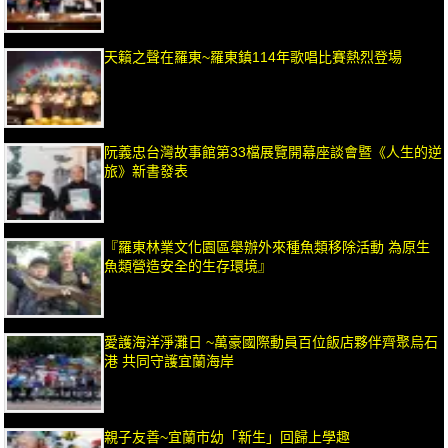
天籟之聲在羅東~羅東鎮114年歌唱比賽熱烈登場
阮義忠台灣故事館第33檔展覽開幕座談會暨《人生的逆
旅》新書發表
『羅東林業文化園區舉辦外來種魚類移除活動 為原生
魚類營造安全的生存環境』
愛護海洋淨灘日 ~萬豪國際動員百位飯店夥伴齊聚烏石
港 共同守護宜蘭海岸
親子友善~宜蘭市幼「新生」回歸上學趣