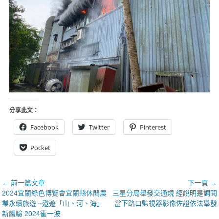
分享此文：
Facebook
Twitter
Pinterest
Pocket
文
← 前一篇文章
下一頁 →
上
下
2024宜蘭綠色博覽會宜蘭縣休閒農
三星分局舉發交通規 經說明是調閱
章
一
一
業永續旅遊 ~遨遊「山、河、海」
當下路口監視器影像佐證依法舉發
導
篇
篇
新體驗 2024衝一波
覽