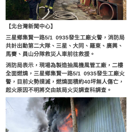
【北台灣新聞中心】
三星鄉集賢一路
5/1 0935
發生工廠火警，消防局
共計出動第二大隊、三星、大同、羅東、廣興、
馬賽、員山分隊救災人車前往救援。
消防局表示，現場為製造抽風機風管工廠，二樓
全面燃燒，三星鄉集賢一路
5/1 0935
發生工廠火
警，目前火勢撲滅，燃燒面積約
40
坪無人傷亡，
起火原因不明將交由該局火災調查科調查。