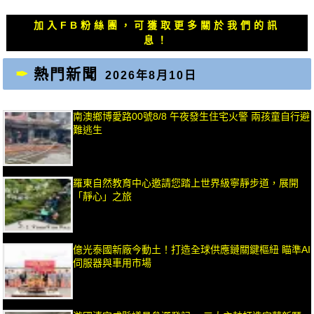
文
文
章：
章：
加入FB粉絲團，可獲取更多關於我們的訊
息！
熱門新聞
2026年8月10日
南澳鄉博愛路00號8/8 午夜發生住宅火警 兩孩童自行避
難逃生
羅東自然教育中心邀請您踏上世界級寧靜步道，展開
「靜心」之旅
億光泰國新廠今動土！打造全球供應鏈關鍵樞紐 瞄準AI
伺服器與車用市場