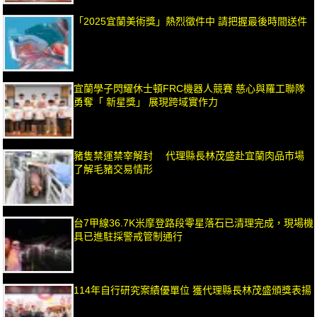
「2025宜蘭美術獎」熱烈徵件中 請把握最後時間送件
宜蘭學子閃耀休士頓FRC機器人競賽 慈心與羅工聯隊
勇奪「 新星獎」 展現跨域實作力
豬隻禁運禁宰解封 代理縣長林茂盛赴宜蘭肉品市場
了解毛豬交易情形
台7甲線36.7K米摩登路段零星落石已清理完成，現場機
具已進駐採警戒管制通行
114年自行研究案績優單位 獲代理縣長林茂盛頒獎表揚