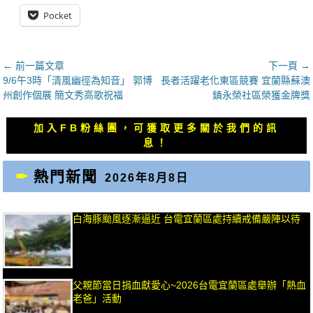
Pocket
文
← 前一篇文章
下一頁 →
上
下
9/6午3時「清風幽徑為知音」 郭博
長者活躍老化東區競賽 宜蘭縣蘇澳
章
一
一
州創作個展 簡文秀高歌祝福
鎮永榮社區榮獲金牌獎
導
篇
篇
覽
文
文
加入FB粉絲團，可獲取更多關於我們的訊
章：
章：
息！
熱門新聞
2026年8月8日
白海豚颱風逐漸逼近 台電宜蘭區處持續戒備嚴陣以待
父親節當日捐血獻愛心~2026台電宜蘭區處舉辦「熱血
老爸」活動