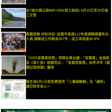
台7線北橫公路86K+300(英士路段) 4月10日至30日施
工交管
善聽善解 祥和共好~宜蘭市表揚112年度調解績優有功
人員 調解成立件數為367件，成立率高達96.8％
「2025宜蘭美術獎」得獎名單出爐~「宜蘭獎」由張凱
亘《第七族》脫穎而出；「宜蘭意象獎」由李沛岑《蘭
陽記憶拼圖》獲得
衛生局6月1日起免費提供「三偏磷酸鈉」及「鹼粉」
讓您粽享安心～