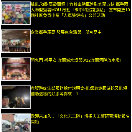
綠能永續•高齡關懷！竹輪電動車進駐宜蘭五結 攜手兩
大聯盟簽署MOU 啟動「碳中和實踐據點」 宣布開放10
個社區免費申請「人車雙健檢」公益活動
企業攜手羅高 發展東台灣第一所AI高中
開鬼門 祈平安 宜蘭城水燈節8/12宜蘭河畔放水燈!
赤腹游蛇生態服務給付說明會-能保育赤腹游蛇又能領
補助這樣的好康等你來＋1
歡迎來加入：「文化志工隊」增招志工暨研習活動報名
開始！