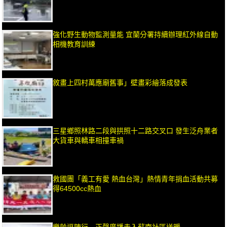
強化野生動物監測量能 宜蘭分署持續辦理紅外線自動
相機教育訓練
敘畫上四村萬應廟舊事」壁畫彩繪落成發表
三星鄉照林路二段與拱照十二路交叉口 發生泛舟業者
大貨車與轎車相撞車禍
救國團「義工有愛 熱血台灣」熱情青年捐血活動共募
得64500cc熱血
樂齡逗陣行 正聲廣播走入蘇南社區送暖