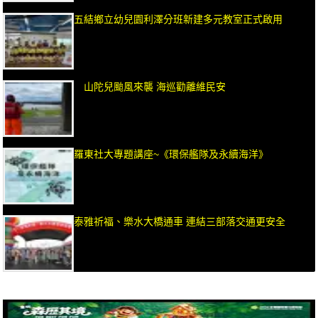
五結鄉立幼兒園利澤分班新建多元教室正式啟用
山陀兒颱風來襲 海巡勸離維民安
羅東社大專題講座~《環保艦隊及永續海洋》
泰雅祈福、樂水大橋通車 連結三部落交通更安全