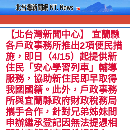
【北台灣新聞中心】 宜蘭縣
各戶政事務所推出2項便民措
施，即日（4/15）起提供新
住民「安心學習列車」輔導
服務，協助新住民即早取得
我國國籍。此外，戶政事務
所與宜蘭縣政府財政稅務局
攜手合作，針對兄弟姊妹間
申辦繼承登記因無法提憑相