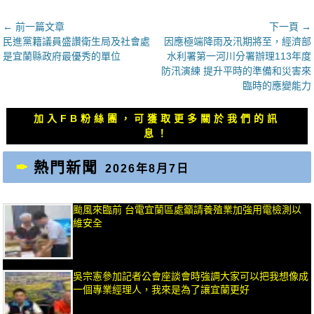
文
← 前一篇文章
下一頁 →
上
下
民進黨籍議員盛讚衛生局及社會處
因應極端降雨及汛期將至，經濟部
章
一
一
是宜蘭縣政府最優秀的單位
水利署第一河川分署辦理113年度
導
篇
篇
防汛演練 提升平時的準備和災害來
覽
文
文
臨時的應變能力
章：
章：
加入FB粉絲團，可獲取更多關於我們的訊
息！
熱門新聞
2026年8月7日
颱風來臨前 台電宜蘭區處籲請養殖業加強用電檢測以
維安全
吳宗憲參加記者公會座談會時強調大家可以把我想像成
一個專業經理人，我來是為了讓宜蘭更好