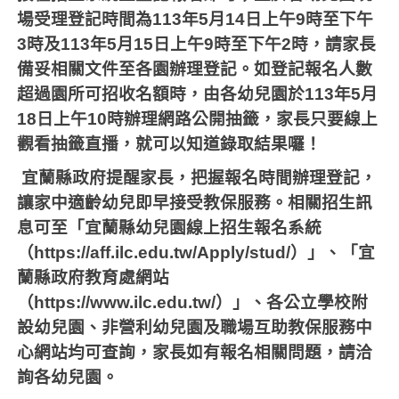
場受理登記時間為
113
年
5
月
14
日上午
9
時至下午
3
時及
113
年
5
月
15
日上午
9
時至下午
2
時，請家長
備妥相關文件至各園辦理登記。如登記報名人數
超過園所可招收名額時，由各幼兒園於
113
年
5
月
18
日上午
10
時辦理網路公開抽籤，家長只要線上
觀看抽籤直播，就可以知道錄取結果囉！
宜蘭縣政府提醒家長，把握報名時間辦理登記，
讓家中適齡幼兒即早接受教保服務。相關招生訊
息可至「宜蘭縣幼兒園線上招生報名系統
（
https://aff.ilc.edu.tw/Apply/stud/
）」、「宜
蘭縣政府教育處網站
（
https://www.ilc.edu.tw/
）」、各公立學校附
設幼兒園、非營利幼兒園及職場互助教保服務中
心網站均可查詢，家長如有報名相關問題，請洽
詢各幼兒園。