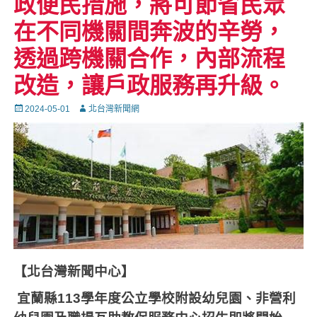
政便民措施，將可節省民眾
在不同機關間奔波的辛勞，
透過跨機關合作，內部流程
改造，讓戶政服務再升級。
Posted
Autor
2024-05-01
北台灣新聞網
on
【北台灣新聞中心
】
宜蘭縣
113
學年度公立學校附設幼兒園、非營利