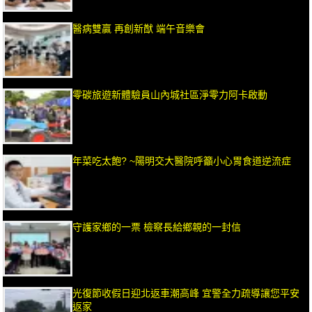
醫病雙贏 再創新猷 端午音樂會
零碳旅遊新體驗員山內城社區淨零力阿卡啟動
年菜吃太飽? ~陽明交大醫院呼籲小心胃食道逆流症
守護家鄉的一票 檢察長給鄉親的一封信
光復節收假日迎北返車潮高峰 宜警全力疏導讓您平安
返家