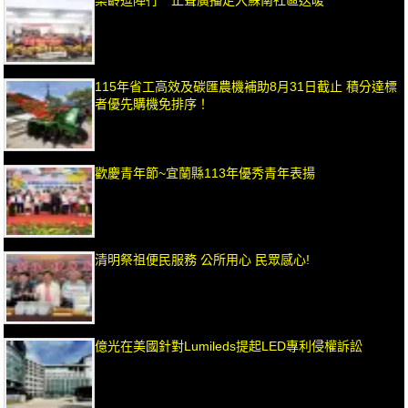
115年省工高效及碳匯農機補助8月31日截止 積分達標
者優先購機免排序！
歡慶青年節~宜蘭縣113年優秀青年表揚
清明祭祖便民服務 公所用心 民眾感心!
億光在美國針對Lumileds提起LED專利侵權訴訟