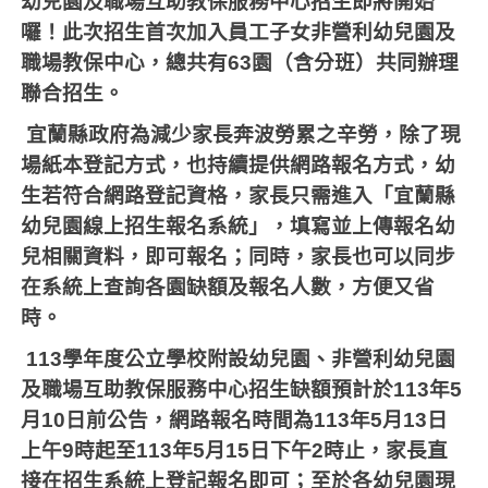
幼兒園及職場互助教保服務中心招生即將開始
囉！此次招生首次加入員工子女非營利幼兒園及
職場教保中心，總共有
63
園（含分班）共同辦理
聯合招生。
宜蘭縣政府為減少家長奔波勞累之辛勞，除了現
場紙本登記方式，也持續提供網路報名方式，幼
生若符合網路登記資格，家長只需進入「宜蘭縣
幼兒園線上招生報名系統」，填寫並上傳報名幼
兒相關資料，即可報名；同時，家長也可以同步
在系統上查詢各園缺額及報名人數，方便又省
時。
113
學年度公立學校附設幼兒園、非營利幼兒園
及職場互助教保服務中心招生缺額預計於
113
年
5
月
10
日前公告，網路報名時間為
113
年
5
月
13
日
上午
9
時起至
113
年
5
月
15
日下午
2
時止，家長直
接在招生系統上登記報名即可；至於各幼兒園現