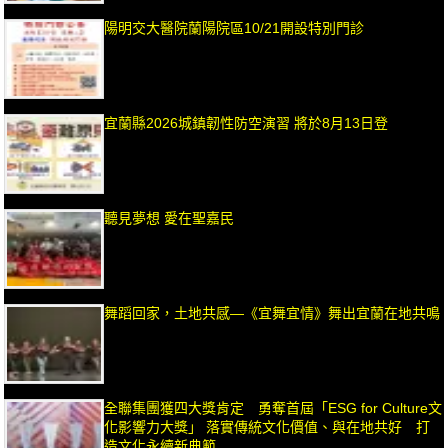
陽明交大醫院蘭陽院區10/21開設特別門診
宜蘭縣2026城鎮韌性防空演習 將於8月13日登
聽見夢想 愛在聖嘉民
舞蹈回家，土地共感—《宜舞宜情》舞出宜蘭在地共鳴
全聯集團獲四大獎肯定 勇奪首屆「ESG for Culture文
化影響力大獎」 落實傳統文化價值、與在地共好 打
造文化永續新典範