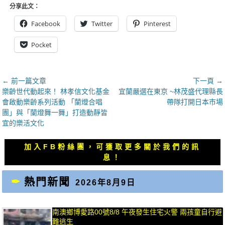
分享此文：
Facebook
Twitter
Pinterest
Pocket
文
← 前一篇文章
下一頁 →
上
下
樂齡世代動起來！ 林孝信文化基金
宜蘭嚴選在東京 ~林茂盛代理縣長
章
一
一
會啟動樂齡系列活動 「蘭燈合唱
帶隊打開日本市場
導
篇
篇
團」與「蘭燈舞一舞」打造動靜皆
覽
文
文
宜的樂活文化
章：
章：
加入FB粉絲團，可獲取更多關於我們的訊
息！
熱門新聞
2026年8月9日
南澳鄉博愛路00號8/8 午夜發生住宅火警 兩孩童自行避
難逃生