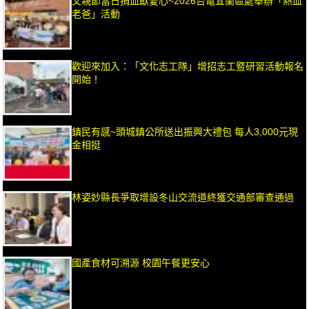
父親節當日捐血獻愛心~2026台電宜蘭區處舉辦「熱血
老爸」活動
歡迎來加入：「文化志工隊」增招志工暨研習活動報名
開始！
鎮民有感~頭城鎮公所送出振興大禮包 每人3,000元現
金相挺
林姿妙縣長爭取增設冬山交流道終獲交通部審查通過
國產食材可溯源 校園午餐更安心