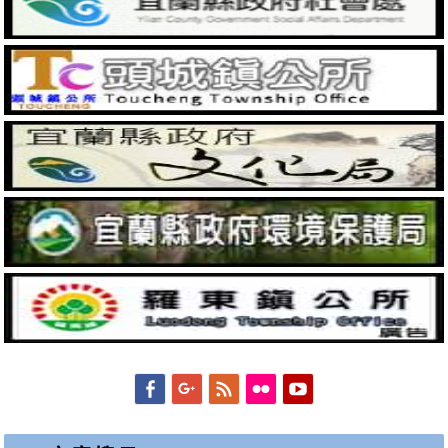
Facebook
Googleplus
Feed
Flickr
YouTube