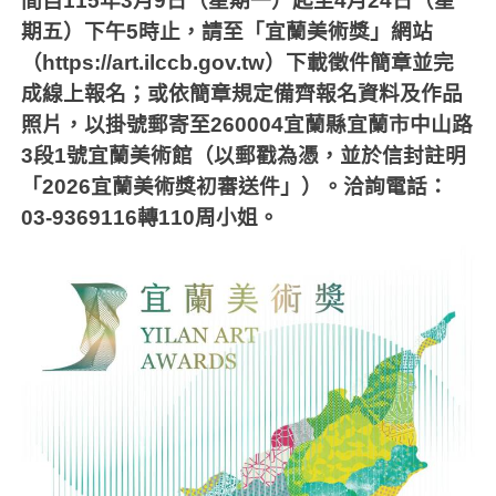
間自
115
年
3
月
9
日（星期一）起至
4
月
24
日（星
期五）下午
5
時止，請至「宜蘭美術獎」網站
（
https://art.ilccb.gov.tw
）下載徵件簡章並完
成線上報名；或依簡章規定備齊報名資料及作品
照片，以掛號郵寄至
260004
宜蘭縣宜蘭市中山路
3
段
1
號宜蘭美術館（以郵戳為憑，並於信封註明
「
2026
宜蘭美術獎初審送件」）。洽詢電話：
03-9369116
轉
110
周小姐。