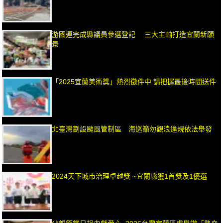
游國連完成縣議員參選登記 三大主軸打造宜蘭新願
景
「2025宜蘭美術獎」熱烈徵件中 請把握最後時間送件
北臺灣劃設颱風管制區 海巡籲勿觀浪違規依法舉發
2024天下城市治理卓越獎 ~宜蘭縣獲1首獎及1優選