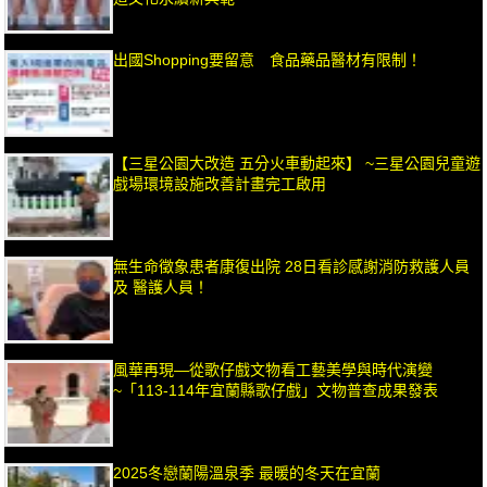
出國Shopping要留意 食品藥品醫材有限制！
【三星公園大改造 五分火車動起來】 ~三星公園兒童遊
戲場環境設施改善計畫完工啟用
無生命徵象患者康復出院 28日看診感謝消防救護人員
及 醫護人員！
風華再現—從歌仔戲文物看工藝美學與時代演變
~「113-114年宜蘭縣歌仔戲」文物普查成果發表
2025冬戀蘭陽溫泉季 最暖的冬天在宜蘭