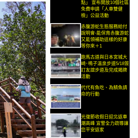
點」 宣布開放10個社區
免費申請「人車雙健
檢」公益活動
赤腹游蛇生態服務給付
說明會-能保育赤腹游蛇
又能領補助這樣的好康
等你來＋1
跑馬古道與日本宮城大
崎･鳴子溫泉步道5/18簽
訂友誼步道及完成揭牌
活動
代代有魚吃、為鯖魚請
命的行動
光復節收假日迎北返車
潮高峰 宜警全力疏導讓
您平安返家