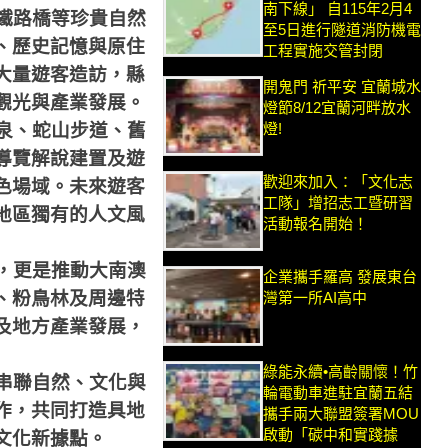
南下線」 自115年2月4
鐵路橋等珍貴自然
至5日進行隧道消防機電
、歷史記憶與原住
工程實施交管封閉
大量遊客造訪，縣
開鬼門 祈平安 宜蘭城水
觀光與產業發展。
燈節8/12宜蘭河畔放水
燈!
泉、蛇山步道、舊
導覽解說建置及遊
歡迎來加入：「文化志
色場域。未來遊客
工隊」增招志工暨研習
地區獨有的人文風
活動報名開始！
，更是推動大南澳
企業攜手羅高 發展東台
、粉鳥林及周邊特
灣第一所AI高中
及地方產業發展，
綠能永續•高齡關懷！竹
串聯自然、文化與
輪電動車進駐宜蘭五結
作，共同打造具地
攜手兩大聯盟簽署MOU
啟動「碳中和實踐據
文化新據點。