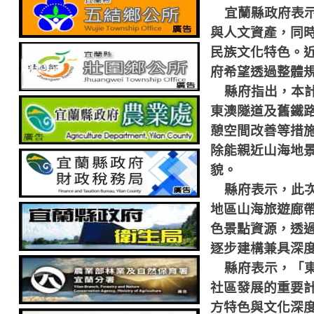
宜蘭縣政府表
與人文資產，同
民族文化特色。
府希望透過整體
縣府指出，本
東澳隧道及舊鐵
憩空間改善等措
除能親近山海地
貌。
縣府表示，此
地區山海旅遊廊
色景點資源，透
逐步建構兼具深
縣府表示，「
社區發展的重要
方特色與文化深