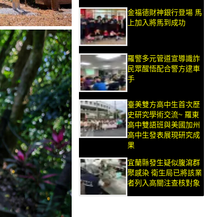
金福德財神銀行登場 馬
上加入將馬到成功
羅警多元管道宣導識詐
民眾醒悟配合警方逮車
手
臺美雙方高中生首次歷
史研究學術交流~ 羅東
高中雙語班與美國加州
高中生發表展現研究成
果
宜蘭縣發生疑似腹瀉群
聚感染 衛生局已將該業
者列入高關注查核對象