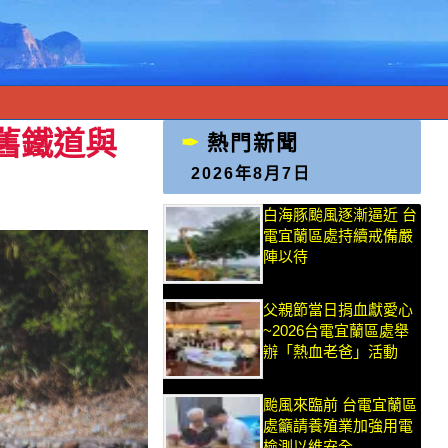
舊鐵道與
熱門新聞
2026年8月7日
白海豚颱風逐漸逼近 台
電宜蘭區處持續戒備嚴
陣以待
父親節當日捐血獻愛心
~2026台電宜蘭區處舉
辦「熱血老爸」活動
颱風來臨前 台電宜蘭區
處籲請養殖業加強用電
檢測以維安全