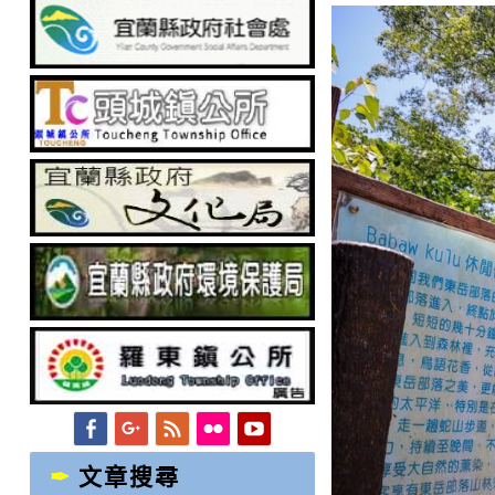
Facebook
Googleplus
Feed
Flickr
YouTube
文章搜尋