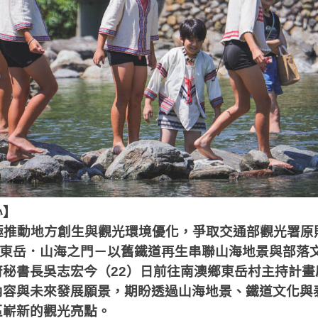
心】
極推動地方創生與觀光環境優化，爭取交通部觀光署原
「東岳．山海之門－以舊鐵道再生串聯山海地景與部落
府秘書長吳志宏今（22）日前往南澳鄉東岳村主持計畫
內容與未來發展願景，期盼透過山海地景、鐵道文化與
區嶄新的觀光亮點。