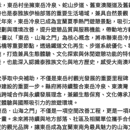
示，東岳村坐擁東岳冷泉、蛇山步道、舊東澳隧道及舊
時也是泰雅族伊柚部落的重要生活場域，兼具自然景觀
近年來，東岳冷泉已成為宜蘭夏季熱門遊憩景點，吸引
規劃與環境改善，提升遊憩品質與服務機能，帶動地方
計畫以「東岳．山海之門」為核心概念，將串聯東岳冷
路橋等重要節點，透過鐵道文化再生、步道系統優化、
施，打造兼具生態體驗、文化探索與休閒遊憩功能的特
景，也能深入認識泰雅族文化與地方歷史，感受大南澳
次爭取中央補助，不僅是東岳村觀光發展的重要里程碑
帶建設的重要一步。縣府將持續整合東岳冷泉、東澳灣
過跨域合作與永續發展理念，兼顧生態保育、文化傳承
度體驗與國際吸引力的旅遊環境。
東岳．山海之門」不僅是一項空間改善工程，更是一項
計畫。未來將持續與地方部落、社區及相關單位攜手合
度的觀光品牌，讓東岳成為宜蘭東南角最具魅力的山海