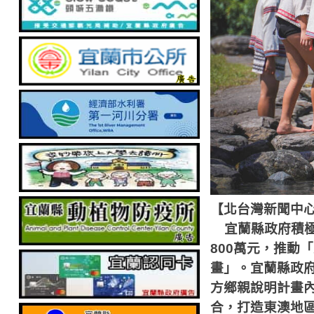
【北台灣新聞中
宜蘭縣政府積
800萬元，推動
畫」。宜蘭縣政
方鄉親說明計畫
合，打造東澳地