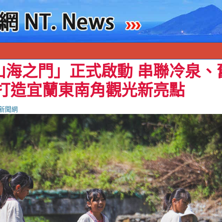
山海之門」正式啟動 串聯冷泉、
 打造宜蘭東南角觀光新亮點
新聞網