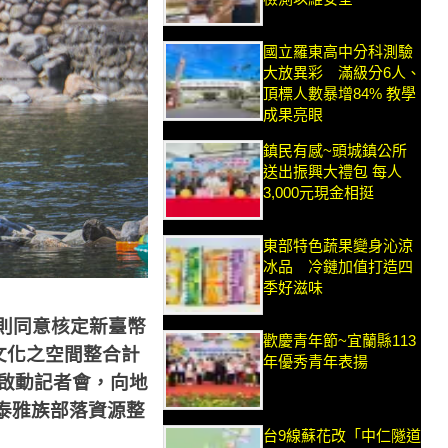
國立羅東高中分科測驗
大放異彩 滿級分6人、
頂標人數暴增84% 教學
成果亮眼
鎮民有感~頭城鎮公所
送出振興大禮包 每人
3,000元現金相挺
東部特色蔬果變身沁涼
冰品 冷鏈加值打造四
季好滋味
則同意核定新臺幣
歡慶青年節~宜蘭縣113
文化之空間整合計
年優秀青年表揚
啟動記者會，向地
泰雅族部落資源整
台9線蘇花改「中仁隧道