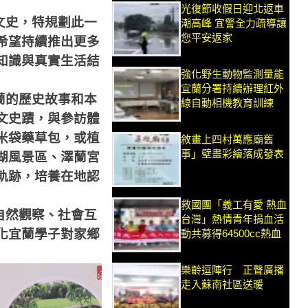
光復節收假日迎北返車
文史，特規劃此一
潮高峰 宜警全力疏導讓
您平安返家
希望持續推出更多
知識與真實生活結
強化野生動物監測量能
宜蘭分署持續辦理紅外
蘭的歷史故事和本
線自動相機教育訓練
文史蹟，與參訪體
米袋藥草包，或植
敘畫上四村萬應廟舊
事」壁畫彩繪落成發表
湖風景區、澤蘭宮
軌跡，培養在地認
救國團「義工有愛 熱血
自然觀察、社會互
台灣」熱情青年捐血活
化宜蘭學子對家鄉
動共募得64500cc熱血
樂齡逗陣行 正聲廣播
走入蘇南社區送暖