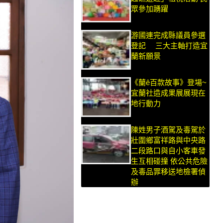
眾參加踴躍
游國連完成縣議員參選
登記 三大主軸打造宜
蘭新願景
《蘭ê百款故事》登場~
宜蘭社造成果展展現在
地行動力
陳姓男子酒駕及毒駕於
壯圍鄉富祥路與中央路
二段路口與自小客車發
生互相碰撞 依公共危險
及毒品罪移送地檢署偵
辦