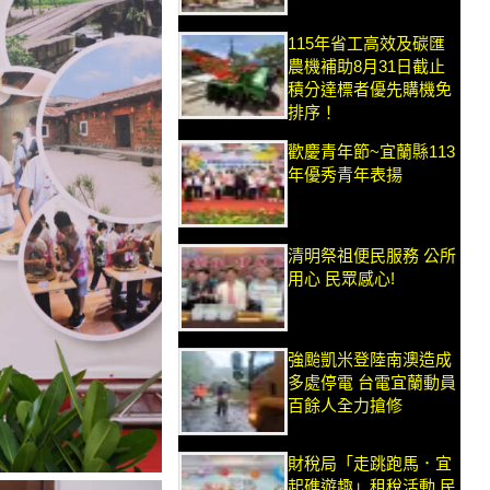
115年省工高效及碳匯
農機補助8月31日截止
積分達標者優先購機免
排序！
歡慶青年節~宜蘭縣113
年優秀青年表揚
清明祭祖便民服務 公所
用心 民眾感心!
強颱凱米登陸南澳造成
多處停電 台電宜蘭動員
百餘人全力搶修
財稅局「走跳跑馬．宜
起礁遊趣」租稅活動 民