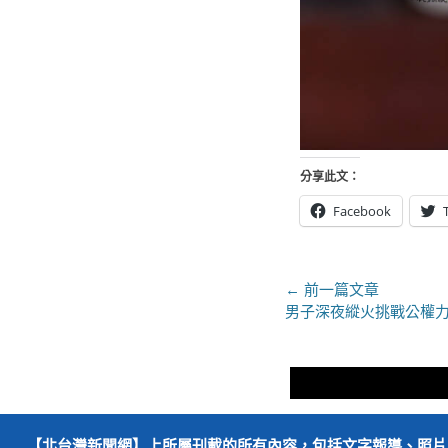
分享此文：
Facebook
文
← 前一篇文章
上
男子深夜縱火挑戰公權力
章
一
導
篇
文
覽
章：
【北台灣新聞網】上所屬刊載的所有內容，包括文字報導、照片