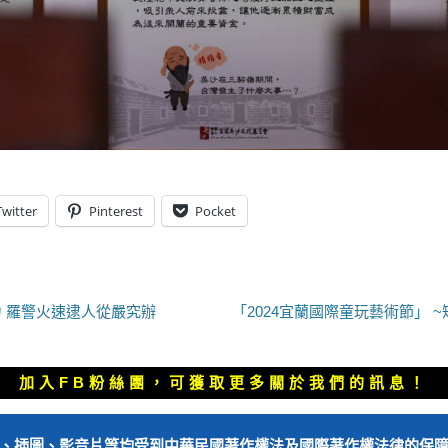
Twitter
Pinterest
Pocket
下
 羅警火速逮人從嚴究辦
「2024宜蘭國際童玩藝術節」 
一
篇
文
加入FB粉絲團，可獲取更多關於我們的訊息！
章：
、插圖、影音片等均受到中華民國著作權法及國際著作權法律的保