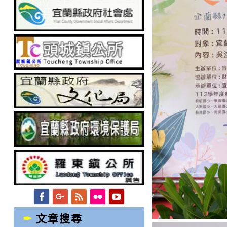
Facebook
Googleplus
Feed
Flickr
YouTube
文章搜尋