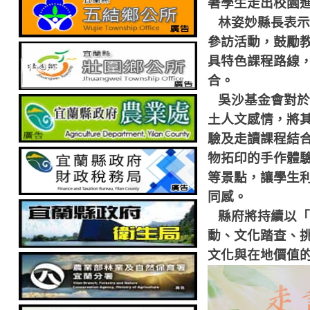
著學生走出校園
林姿妙縣長表示
參訪活動，鼓勵
具特色課程路線
合。
吳沙基金會對於
土人文感情，將
驗及走讀課程結
物拓印的手作體
等景點，讓學生
同感。
縣府將持續以「
動、文化踏查、
文化與在地價值