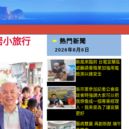
居小旅行
熱門新聞
2026年8月6日
颱風來臨前 台電宜蘭區
處籲請養殖業加強用電
檢測以維安全
吳宗憲參加記者公會座
談會時強調大家可以把
我想像成一個專業經理
人，我來是為了讓宜蘭
更好
醫病雙贏 再創新猷 端午