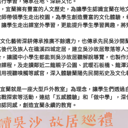
進行學習，傳承在地、深耕文化。
，宜蘭擁有豐富的人文歷史，為讓學生認識宜蘭在地
教師帶領學生走出校園，為學生創造豐富的文化體驗，
，讓學生走出課室外學習，更能提升學生學習興趣，將
文化藝術深耕傳承推廣不餘遺力，也傳承先民吳沙開
其後代及族人在礁溪四城定居，建立吳沙故居聚落等人
合，讓國中小學生都能到吳沙故居聽解說導覽，也製作
驗課程，及走讀鄰近二龍親子公園、武暖石板橋、龍潭
利用視聽嗅觸等感官，深入體驗蘭陽先民開拓史及文化
宜蘭就是一座大型戶外教室」為理念，讓學生們透過
挑戰探索等活動，連結「五感體驗」和「做中學」，深
的認同感，創造宜蘭永續的教育。