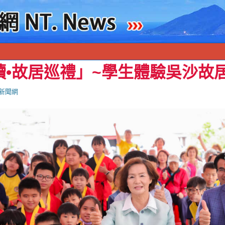
讀•故居巡禮」~學生體驗吳沙故
新聞網