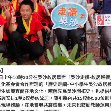
心】
日上午
10
時
30
分在吳沙故居舉辦「吳沙走讀•故居巡禮
文化基金會合作辦理的「歷史走讀
–
中小學生吳沙故居
學生認識宜蘭在地文化，暸解先民吳沙開拓史，也提供
每週安排
1
至
2
校參訪故居，吸引縣內共
15
校約
500
位師
生現場體驗，在地耆老共襄盛舉。未來也鼓勵教師運用