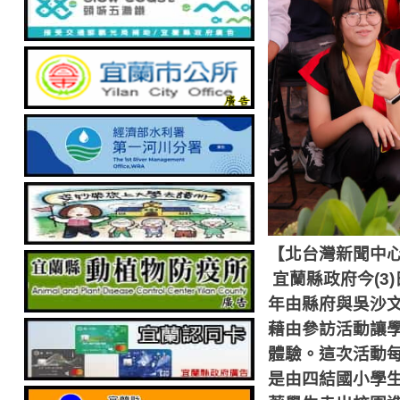
【北台灣新聞中
宜蘭縣政府今
(3)
年由縣府與吳沙
藉由參訪活動讓
體驗。這次活動
是由四結國小學