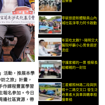
音樂會
零碳旅遊新體驗員山內
城社區淨零力阿卡啟動
年菜吃太飽? ~陽明交大
醫院呼籲小心胃食道逆
流症
守護家鄉的一票 檢察長
給鄉親的一封信
」活動，推展本學
參訪之旅」計畫，
三星鄉照林路二段與拱
手作課程豐富學習
照十二路交叉口 發生泛
生報名參加。今日
舟業者大貨車與轎車相
周邊社區資源，帶
撞車禍