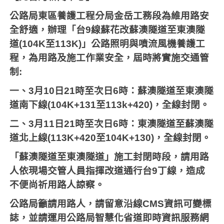
公路局東區養護工程分局金岳工務段為維用路安
全舒適，辦理「台
9
線蘇花改蘇澳隧道至東澳隧
道
(104K
至
113K)
」公路照明與噴流風機養護工
程，為用路及施工作業安全，屆時將實施交通管
制
:
一、
3
月
10
日
21
時至次日
6
時：蘇澳隧道至東澳隧
道南下線
(104K+131
至
113k+420)
，全線封閉。
二、
3
月
11
日
21
時至次日
6
時：東澳隧道至蘇澳隧
道北上線
(113K+420
至
104K+130)
，全線封閉。
「蘇澳隧道至東澳隧道」施工封閉時段，請用路
人依現場交管人員指揮改道通行台
9
丁線，造成
不便尚祈用路人諒察。
公路局籲請用路人，請留意沿線
CMS
資訊可變標
誌，並請運用公路局智慧化省道即時資訊服務網