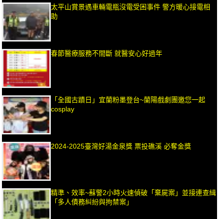
太平山賞景遇車輛電瓶沒電受困事件 警方暖心接電相
助
春節醫療服務不間斷 就醫安心好過年
「全國古蹟日」宜蘭粉墨登台~蘭陽戲劇團邀您一起
cosplay
2024-2025臺灣好湯金泉獎 票投礁溪 必奪金獎
精準、效率~蘇警2小時火速偵破「棄屍案」並接連查緝
「多人債務糾紛與拘禁案」