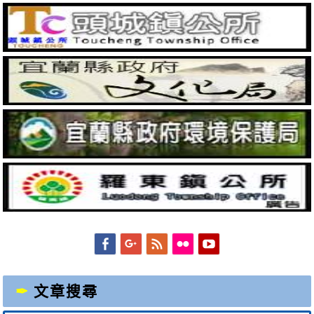
Facebook
Googleplus
Feed
Flickr
YouTube
文章搜尋