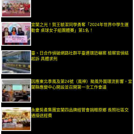
宜蘭之光！賀王毓潔同學勇奪「2024年世界中學生運
動會 桌球女子組團體賽」第1名！
臺、日合作偵破網路社群平臺連環恐嚇案 檢察官偵結
起訴 具體求刑
因應東北季風及第24號（風神）颱風外圍環流影響，宜
蘭縣應變中心開設並召開第一次工作會議
永慶房產集團宜蘭四品牌經管會捐贈原鄉 長照社區交
通接送經費