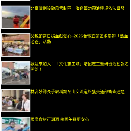
北臺灣劃設颱風管制區 海巡籲勿觀浪違規依法舉發
父親節當日捐血獻愛心~2026台電宜蘭區處舉辦「熱血
老爸」活動
歡迎來加入：「文化志工隊」增招志工暨研習活動報名
開始！
林姿妙縣長爭取增設冬山交流道終獲交通部審查通過
國產食材可溯源 校園午餐更安心