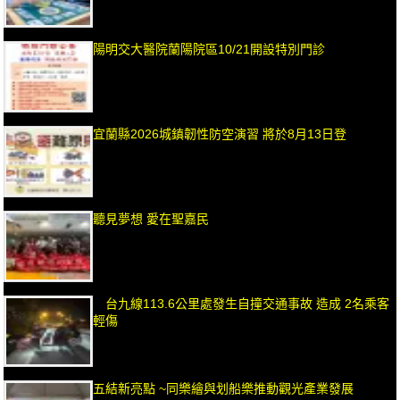
陽明交大醫院蘭陽院區10/21開設特別門診
宜蘭縣2026城鎮韌性防空演習 將於8月13日登
聽見夢想 愛在聖嘉民
台九線113.6公里處發生自撞交通事故 造成 2名乘客
輕傷
五結新亮點 ~同樂繪與划船樂推動觀光產業發展