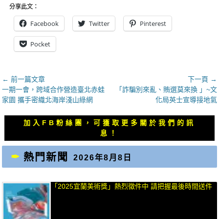
分享此文：
Facebook
Twitter
Pinterest
Pocket
文
← 前一篇文章
下一頁 →
上
下
一期一會，跨域合作營造臺北赤蛙
「詐騙別來亂、賄選莫來換 」~文
章
一
一
家園 攜手密織北海岸淺山綠網
化局英士宣導接地氣
導
篇
篇
覽
文
文
加入FB粉絲團，可獲取更多關於我們的訊
章：
章：
息！
熱門新聞
2026年8月8日
「2025宜蘭美術獎」熱烈徵件中 請把握最後時間送件